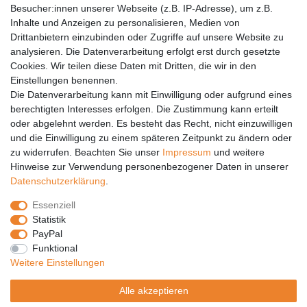
Barrierefreiheit
Besucher:innen unserer Webseite (z.B. IP-Adresse), um z.B.
Inhalte und Anzeigen zu personalisieren, Medien von
Anleitungen
Drittanbietern einzubinden oder Zugriffe auf unsere Website zu
analysieren. Die Datenverarbeitung erfolgt erst durch gesetzte
Vertrag widerrufen
Cookies. Wir teilen diese Daten mit Dritten, die wir in den
Einstellungen benennen.
PARTNER
Die Datenverarbeitung kann mit Einwilligung oder aufgrund eines
DHL
berechtigten Interesses erfolgen. Die Zustimmung kann erteilt
oder abgelehnt werden. Es besteht das Recht, nicht einzuwilligen
GLS
und die Einwilligung zu einem späteren Zeitpunkt zu ändern oder
DB Schenker
zu widerrufen. Beachten Sie unser
Impressum
und weitere
PaketPLUS
Hinweise zur Verwendung personenbezogener Daten in unserer
Daten­schutz­erklärung
.
SPONSORING
Essenziell
Malchower SV 90
Statistik
Malchower Wölfe
PayPal
Funktional
ZERTIFIKATE
Weitere Einstellungen
Händlerbund
Alle akzeptieren
Trusted Shops