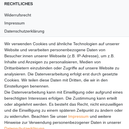
RECHTLICHES
Widerrufsrecht
Impressum
Datenschutzerklärung
AGB
Wir verwenden Cookies und ähnliche Technologien auf unserer
Versandkosten
Website und verarbeiten personenbezogene Daten von
Barrierefreiheit
Besucher:innen unserer Webseite (z.B. IP-Adresse), um z.B.
Inhalte und Anzeigen zu personalisieren, Medien von
Anleitungen
Drittanbietern einzubinden oder Zugriffe auf unsere Website zu
analysieren. Die Datenverarbeitung erfolgt erst durch gesetzte
Vertrag widerrufen
Cookies. Wir teilen diese Daten mit Dritten, die wir in den
PARTNER
Einstellungen benennen.
Die Datenverarbeitung kann mit Einwilligung oder aufgrund eines
DHL
berechtigten Interesses erfolgen. Die Zustimmung kann erteilt
oder abgelehnt werden. Es besteht das Recht, nicht einzuwilligen
GLS
und die Einwilligung zu einem späteren Zeitpunkt zu ändern oder
DB Schenker
zu widerrufen. Beachten Sie unser
Impressum
und weitere
PaketPLUS
Hinweise zur Verwendung personenbezogener Daten in unserer
Daten­schutz­erklärung
.