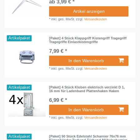
ab 3,99 € *
Artikel anzeigen
*
inkl. ges. MwSt.
zzgl.
Versandkosten
Artikelpaket
[Paket] 4 Stück Klappgriff Kistengriff Tragegriff
Tragegriffe Einlastkistengriffe
7,99 € *
In den Warenkorb
*
inkl. ges. MwSt.
zzgl.
Versandkosten
Artikelpaket
[Paket] 4 Stück Kloben elektrisch verzinkt D 1,
16 mm für Ladenband Plattenhaken Haken
6,99 € *
In den Warenkorb
*
inkl. ges. MwSt.
zzgl.
Versandkosten
Artikelpaket
[Paket] 50 Stück Edelstahl Scharnier 76x76 mm