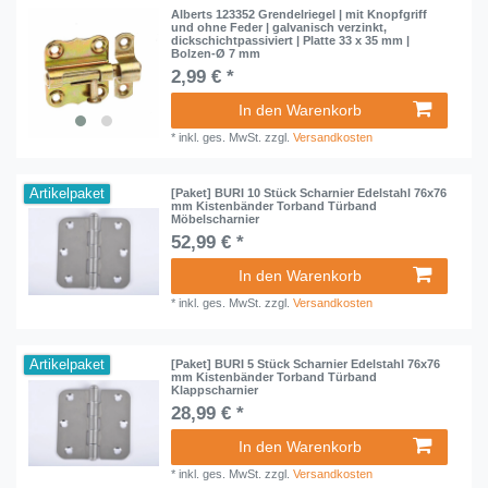
Alberts 123352 Grendelriegel | mit Knopfgriff
und ohne Feder | galvanisch verzinkt,
dickschichtpassiviert | Platte 33 x 35 mm |
Bolzen-Ø 7 mm
2,99 € *
In den Warenkorb
*
inkl. ges. MwSt.
zzgl.
Versandkosten
Artikelpaket
[Paket] BURI 10 Stück Scharnier Edelstahl 76x76
mm Kistenbänder Torband Türband
Möbelscharnier
52,99 € *
In den Warenkorb
*
inkl. ges. MwSt.
zzgl.
Versandkosten
Artikelpaket
[Paket] BURI 5 Stück Scharnier Edelstahl 76x76
mm Kistenbänder Torband Türband
Klappscharnier
28,99 € *
In den Warenkorb
*
inkl. ges. MwSt.
zzgl.
Versandkosten