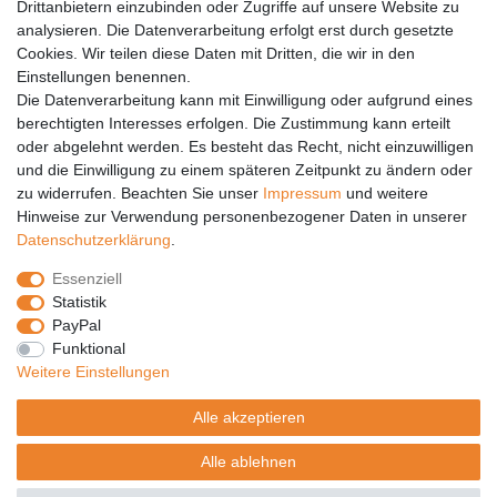
Drittanbietern einzubinden oder Zugriffe auf unsere Website zu
analysieren. Die Datenverarbeitung erfolgt erst durch gesetzte
Vertrag widerrufen
Cookies. Wir teilen diese Daten mit Dritten, die wir in den
Einstellungen benennen.
PARTNER
Die Datenverarbeitung kann mit Einwilligung oder aufgrund eines
DHL
berechtigten Interesses erfolgen. Die Zustimmung kann erteilt
oder abgelehnt werden. Es besteht das Recht, nicht einzuwilligen
GLS
und die Einwilligung zu einem späteren Zeitpunkt zu ändern oder
DB Schenker
zu widerrufen. Beachten Sie unser
Impressum
und weitere
PaketPLUS
Hinweise zur Verwendung personenbezogener Daten in unserer
Daten­schutz­erklärung
.
SPONSORING
Essenziell
Malchower SV 90
Statistik
Malchower Wölfe
PayPal
Funktional
ZERTIFIKATE
Weitere Einstellungen
Händlerbund
Alle akzeptieren
Trusted Shops
Alle ablehnen
© Copyright 2026 | Alle Rechte vorbehalten.