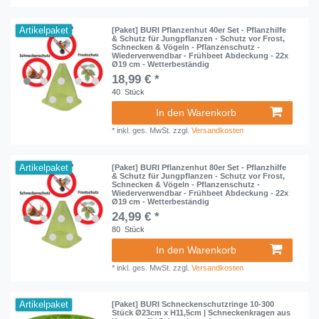
Artikelpaket
[Paket] BURI Pflanzenhut 40er Set - Pflanzhilfe
& Schutz für Jungpflanzen - Schutz vor Frost,
Schnecken & Vögeln - Pflanzenschutz -
Wiederverwendbar - Frühbeet Abdeckung - 22x
Ø19 cm - Wetterbeständig
18,99 € *
40
Stück
In den Warenkorb
*
inkl. ges. MwSt.
zzgl.
Versandkosten
Artikelpaket
[Paket] BURI Pflanzenhut 80er Set - Pflanzhilfe
& Schutz für Jungpflanzen - Schutz vor Frost,
Schnecken & Vögeln - Pflanzenschutz -
Wiederverwendbar - Frühbeet Abdeckung - 22x
Ø19 cm - Wetterbeständig
24,99 € *
80
Stück
In den Warenkorb
*
inkl. ges. MwSt.
zzgl.
Versandkosten
Artikelpaket
[Paket] BURI Schneckenschutzringe 10-300
Stück Ø23cm x H11,5cm | Schneckenkragen aus