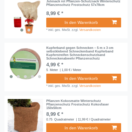
Jutesack rot Pflanzen-Schutzsack Winterschutz
Pflanzenschutz Frostschutz 57x78cm
8,99 € *
In den Warenkorb
*
inkl. ges. MwSt.
zzgl.
Versandkosten
Kupferband gegen Schnecken – 5 m x 3 cm
selbstklebend Schneckenband Kupferband
Kupferstreifen Schneckenschutzband
Schneckenabwehr Pflanzenschutz
4,99 € *
5
Meter
| 1,00 € / Meter
In den Warenkorb
*
inkl. ges. MwSt.
zzgl.
Versandkosten
Pflanzen Kokosmatte Winterschutz
Pflanzenschutz Frostschutz Kokosfaser
150x50cm
8,99 € *
0.75
Quadratmeter
| 11,99 € / Quadratmeter
In den Warenkorb