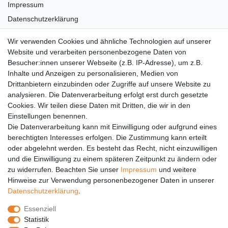
Impressum
Datenschutzerklärung
AGB
Wir verwenden Cookies und ähnliche Technologien auf unserer
Versandkosten
Website und verarbeiten personenbezogene Daten von
Barrierefreiheit
Besucher:innen unserer Webseite (z.B. IP-Adresse), um z.B.
Inhalte und Anzeigen zu personalisieren, Medien von
Anleitungen
Drittanbietern einzubinden oder Zugriffe auf unsere Website zu
analysieren. Die Datenverarbeitung erfolgt erst durch gesetzte
Vertrag widerrufen
Cookies. Wir teilen diese Daten mit Dritten, die wir in den
PARTNER
Einstellungen benennen.
Die Datenverarbeitung kann mit Einwilligung oder aufgrund eines
DHL
berechtigten Interesses erfolgen. Die Zustimmung kann erteilt
oder abgelehnt werden. Es besteht das Recht, nicht einzuwilligen
GLS
und die Einwilligung zu einem späteren Zeitpunkt zu ändern oder
DB Schenker
zu widerrufen. Beachten Sie unser
Impressum
und weitere
PaketPLUS
Hinweise zur Verwendung personenbezogener Daten in unserer
Daten­schutz­erklärung
.
SPONSORING
Essenziell
Malchower SV 90
Statistik