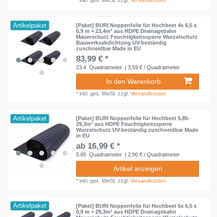
*
inkl. ges. MwSt.
zzgl.
Versandkosten
Artikelpaket
[Paket] BURI Noppenfolie für Hochbeet 4x 6,5 x
0,9 m = 23,4m² aus HDPE Drainagebahn
Mauerschutz Feuchtigkeitssperre Wurzelschutz
Bauwerksabdichtung UV-beständig
zuschneidbar Made in EU
83,99 € *
23.4
Quadratmeter
| 3,59 € / Quadratmeter
In den Warenkorb
*
inkl. ges. MwSt.
zzgl.
Versandkosten
Artikelpaket
[Paket] BURI Noppenfolie für Hochbeet 5,85-
29,3m² aus HDPE Feuchtigkeitssperre
Wurzelschutz UV-beständig zuschneidbar Made
in EU
ab 16,99 € *
5.85
Quadratmeter
| 2,90 € / Quadratmeter
Artikel anzeigen
*
inkl. ges. MwSt.
zzgl.
Versandkosten
Artikelpaket
[Paket] BURI Noppenfolie für Hochbeet 5x 6,5 x
0,9 m = 29,3m² aus HDPE Drainagebahn