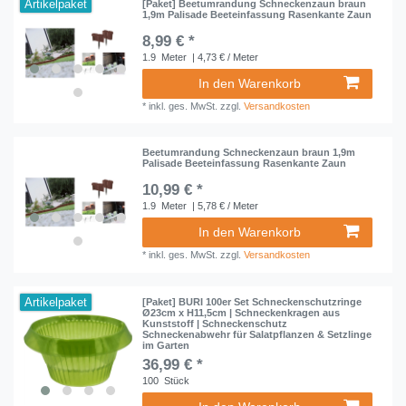
Artikelpaket
[Paket] Beetumrandung Schneckenzaun braun
1,9m Palisade Beeteinfassung Rasenkante Zaun
8,99 € *
1.9
Meter
| 4,73 € / Meter
In den Warenkorb
*
inkl. ges. MwSt.
zzgl.
Versandkosten
Beetumrandung Schneckenzaun braun 1,9m
Palisade Beeteinfassung Rasenkante Zaun
10,99 € *
1.9
Meter
| 5,78 € / Meter
In den Warenkorb
*
inkl. ges. MwSt.
zzgl.
Versandkosten
Artikelpaket
[Paket] BURI 100er Set Schneckenschutzringe
Ø23cm x H11,5cm | Schneckenkragen aus
Kunststoff | Schneckenschutz
Schneckenabwehr für Salatpflanzen & Setzlinge
im Garten
36,99 € *
100
Stück