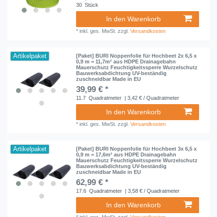
30
Stück
In den Warenkorb
*
inkl. ges. MwSt.
zzgl.
Versandkosten
Artikelpaket
[Paket] BURI Noppenfolie für Hochbeet 2x 6,5 x
0,9 m = 11,7m² aus HDPE Drainagebahn
Mauerschutz Feuchtigkeitssperre Wurzelschutz
Bauwerksabdichtung UV-beständig
zuschneidbar Made in EU
39,99 € *
11.7
Quadratmeter
| 3,42 € / Quadratmeter
In den Warenkorb
*
inkl. ges. MwSt.
zzgl.
Versandkosten
Artikelpaket
[Paket] BURI Noppenfolie für Hochbeet 3x 6,5 x
0,9 m = 17,6m² aus HDPE Drainagebahn
Mauerschutz Feuchtigkeitssperre Wurzelschutz
Bauwerksabdichtung UV-beständig
zuschneidbar Made in EU
62,99 € *
17.6
Quadratmeter
| 3,58 € / Quadratmeter
In den Warenkorb