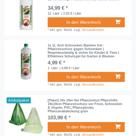
34,99 € *
12
Liter
| 2,92 € / Liter
In den Warenkorb
*
inkl. ges. MwSt.
zzgl.
Versandkosten
1x 1L Anti-Schnecken Barriere Gel -
Pflanzenschutz gegen Schnecken |
Regenbeständig & sicher für Kinder & Tiere |
Effektives Schutzgel für Garten & Blumen
4,99 € *
1
Liter
| 4,99 € / Liter
In den Warenkorb
*
inkl. ges. MwSt.
zzgl.
Versandkosten
Artikelpaket
[Paket] 24x 10er-Set Pflanzenhut Pflanzhilfe
19x19cm Pflanzenschutz vor Frost, Schnecken
& Vögeln, PVC, Pflanzglocke,
Pflanzenabdeckung grün
103,99 € *
In den Warenkorb
*
inkl. ges. MwSt.
zzgl.
Versandkosten