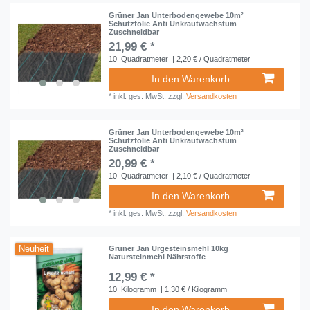
Grüner Jan Unterbodengewebe 10m²
Schutzfolie Anti Unkrautwachstum
Zuschneidbar
21,99 € *
10
Quadratmeter
| 2,20 € / Quadratmeter
In den Warenkorb
*
inkl. ges. MwSt.
zzgl.
Versandkosten
Grüner Jan Unterbodengewebe 10m²
Schutzfolie Anti Unkrautwachstum
Zuschneidbar
20,99 € *
10
Quadratmeter
| 2,10 € / Quadratmeter
In den Warenkorb
*
inkl. ges. MwSt.
zzgl.
Versandkosten
Neuheit
Grüner Jan Urgesteinsmehl 10kg
Natursteinmehl Nährstoffe
12,99 € *
10
Kilogramm
| 1,30 € / Kilogramm
In den Warenkorb