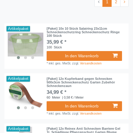
1
2
Artikelpaket
[Paket] 10x 10 Stück Salatring 23x11cm
Schneckenschutzring Schneckenschutz Ringe
100 Stück
35,99 € *
100
Stück
In den Warenkorb
*
inkl. ges. MwSt.
zzgl.
Versandkosten
Artikelpaket
[Paket] 12x Kupferband gegen Schnecken
500x3cm Schneckenschutz Garten Zubehör
Schneckenzaun
34,99 € *
60
Meter
| 0,58 € / Meter
In den Warenkorb
*
inkl. ges. MwSt.
zzgl.
Versandkosten
Artikelpaket
[Paket] 12x Reinex Anti Schnecken Barriere Gel
1L Schädlinge Pflanzenschutz Garten Blume