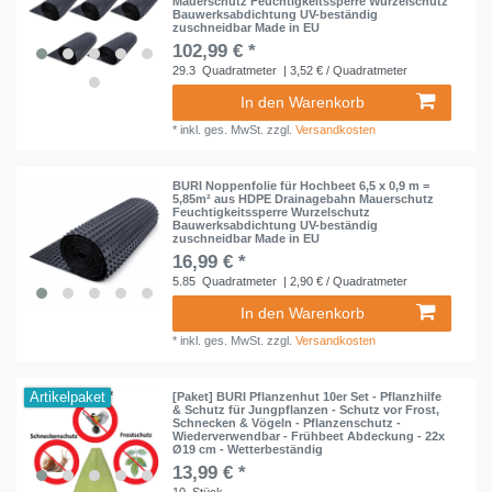
Mauerschutz Feuchtigkeitssperre Wurzelschutz
Bauwerksabdichtung UV-beständig
zuschneidbar Made in EU
102,99 € *
29.3
Quadratmeter
| 3,52 € / Quadratmeter
In den Warenkorb
*
inkl. ges. MwSt.
zzgl.
Versandkosten
BURI Noppenfolie für Hochbeet 6,5 x 0,9 m =
5,85m² aus HDPE Drainagebahn Mauerschutz
Feuchtigkeitssperre Wurzelschutz
Bauwerksabdichtung UV-beständig
zuschneidbar Made in EU
16,99 € *
5.85
Quadratmeter
| 2,90 € / Quadratmeter
In den Warenkorb
*
inkl. ges. MwSt.
zzgl.
Versandkosten
Artikelpaket
[Paket] BURI Pflanzenhut 10er Set - Pflanzhilfe
& Schutz für Jungpflanzen - Schutz vor Frost,
Schnecken & Vögeln - Pflanzenschutz -
Wiederverwendbar - Frühbeet Abdeckung - 22x
Ø19 cm - Wetterbeständig
13,99 € *