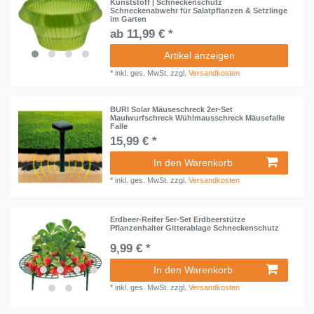
Kunststoff | Schneckenschutz
Schneckenabwehr für Salatpflanzen & Setzlinge
im Garten
ab 11,99 € *
Artikel anzeigen
*
inkl. ges. MwSt.
zzgl.
Versandkosten
BURI Solar Mäuseschreck 2er-Set
Maulwurfschreck Wühlmausschreck Mäusefalle
Falle
15,99 € *
In den Warenkorb
*
inkl. ges. MwSt.
zzgl.
Versandkosten
Erdbeer-Reifer 5er-Set Erdbeerstütze
Pflanzenhalter Gitterablage Schneckenschutz
9,99 € *
In den Warenkorb
*
inkl. ges. MwSt.
zzgl.
Versandkosten