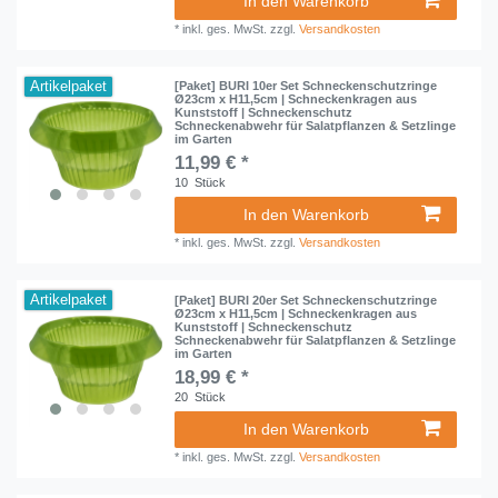
In den Warenkorb
*
inkl. ges. MwSt.
zzgl.
Versandkosten
Artikelpaket
[Paket] BURI 10er Set Schneckenschutzringe
Ø23cm x H11,5cm | Schneckenkragen aus
Kunststoff | Schneckenschutz
Schneckenabwehr für Salatpflanzen & Setzlinge
im Garten
11,99 € *
10
Stück
In den Warenkorb
*
inkl. ges. MwSt.
zzgl.
Versandkosten
Artikelpaket
[Paket] BURI 20er Set Schneckenschutzringe
Ø23cm x H11,5cm | Schneckenkragen aus
Kunststoff | Schneckenschutz
Schneckenabwehr für Salatpflanzen & Setzlinge
im Garten
18,99 € *
20
Stück
In den Warenkorb
*
inkl. ges. MwSt.
zzgl.
Versandkosten