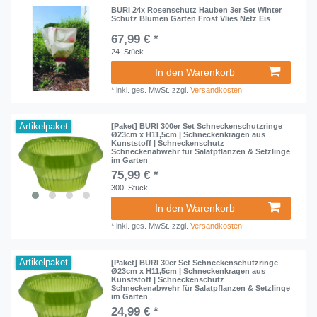
BURI 24x Rosenschutz Hauben 3er Set Winter
Schutz Blumen Garten Frost Vlies Netz Eis
67,99 € *
24
Stück
In den Warenkorb
*
inkl. ges. MwSt.
zzgl.
Versandkosten
Artikelpaket
[Paket] BURI 300er Set Schneckenschutzringe
Ø23cm x H11,5cm | Schneckenkragen aus
Kunststoff | Schneckenschutz
Schneckenabwehr für Salatpflanzen & Setzlinge
im Garten
75,99 € *
300
Stück
In den Warenkorb
*
inkl. ges. MwSt.
zzgl.
Versandkosten
Artikelpaket
[Paket] BURI 30er Set Schneckenschutzringe
Ø23cm x H11,5cm | Schneckenkragen aus
Kunststoff | Schneckenschutz
Schneckenabwehr für Salatpflanzen & Setzlinge
im Garten
24,99 € *