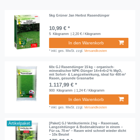
5kg Grüner Jan Herbst Rasendünger
10,99 € *
5
Kilogramm
| 2,20 € / Kilogramm
In den Warenkorb
*
inkl. ges. MwSt.
zzgl.
Versandkosten
60x GJ Rasendünger 15 kg – organisch-
mineralischer NPK-Dünger 14+4+6+2 % MgO,
mit Sofort- & Langzeitwirkung, ideal für 400 m²
Rasen, gesunde Grasnarbe
1.117,99 € *
900
Kilogramm
| 1,24 € / Kilogramm
In den Warenkorb
*
inkl. ges. MwSt.
zzgl.
Versandkosten
Artikelpaket
[Paket] GJ Vertikutiermix 2 kg – Rasensaat,
Langzeitdünger & Bodenaktivator in einem –
Für ca. 70 m² – Rasen wird schnell wieder dicht
– 10x Beutel