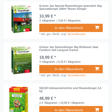
Grüner Jan Spezial Rasendünger granuliert 3kg
Spezialdünger 100m² Rasen Dünger
10,99 € *
3
Kilogramm
| 3,66 € / Kilogramm
In den Warenkorb
*
inkl. ges. MwSt.
zzgl.
Versandkosten
Grüner Jan Starterdünger 3kg Rollrasen Saat
Fertilizer Voll Langzeit Garten
18,99 € *
3
Kilogramm
| 6,33 € / Kilogramm
In den Warenkorb
*
inkl. ges. MwSt.
zzgl.
Versandkosten
SQ120 Unkrautvernichter und Rasendünger 2,4
kg
46,99 € *
2.4
Kilogramm
| 19,58 € / Kilogramm
In den Warenkorb