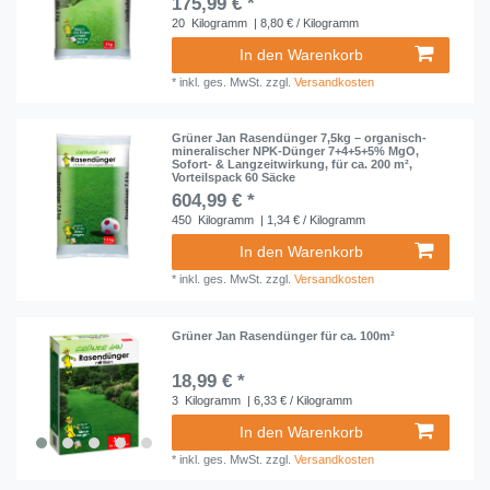
175,99 € *
20
Kilogramm
| 8,80 € / Kilogramm
In den Warenkorb
*
inkl. ges. MwSt.
zzgl.
Versandkosten
Grüner Jan Rasendünger 7,5kg – organisch-
mineralischer NPK-Dünger 7+4+5+5% MgO,
Sofort- & Langzeitwirkung, für ca. 200 m²,
Vorteilspack 60 Säcke
604,99 € *
450
Kilogramm
| 1,34 € / Kilogramm
In den Warenkorb
*
inkl. ges. MwSt.
zzgl.
Versandkosten
Grüner Jan Rasendünger für ca. 100m²
18,99 € *
3
Kilogramm
| 6,33 € / Kilogramm
In den Warenkorb
*
inkl. ges. MwSt.
zzgl.
Versandkosten