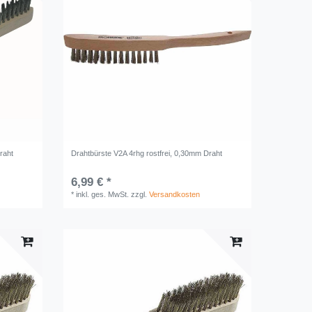
raht
Drahtbürste V2A 4rhg rostfrei, 0,30mm Draht
6,99 € *
*
inkl. ges. MwSt.
zzgl.
Versandkosten