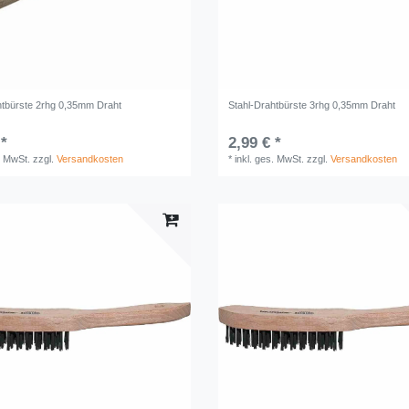
htbürste 2rhg 0,35mm Draht
Stahl-Drahtbürste 3rhg 0,35mm Draht
 *
2,99 € *
. MwSt.
zzgl.
Versandkosten
*
inkl. ges. MwSt.
zzgl.
Versandkosten