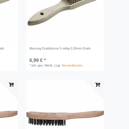
aht
Messing Drahtbürste 5 reihig 0,30mm Draht
6,99 € *
*
inkl. ges. MwSt.
zzgl.
Versandkosten