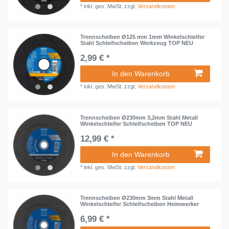
*
inkl. ges. MwSt.
zzgl.
Versandkosten
Trennscheiben Ø125 mm 1mm Winkelschleifer
Stahl Schleifscheiben Werkzeug TOP NEU
2,99 € *
In den Warenkorb
*
inkl. ges. MwSt.
zzgl.
Versandkosten
Trennscheiben Ø230mm 3,2mm Stahl Metall
Winkelschleifer Schleifscheiben TOP NEU
12,99 € *
In den Warenkorb
*
inkl. ges. MwSt.
zzgl.
Versandkosten
Trennscheiben Ø230mm 3mm Stahl Metall
Winkelschleifer Schleifscheiben Heimwerker
6,99 € *