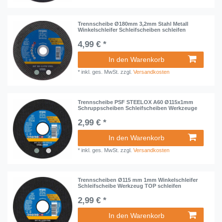
Trennscheibe Ø180mm 3,2mm Stahl Metall
Winkelschleifer Schleifscheiben schleifen
4,99 € *
In den Warenkorb
*
inkl. ges. MwSt.
zzgl.
Versandkosten
Trennscheibe PSF STEELOX A60 Ø115x1mm
Schruppscheiben Schleifscheiben Werkzeuge
2,99 € *
In den Warenkorb
*
inkl. ges. MwSt.
zzgl.
Versandkosten
Trennscheiben Ø115 mm 1mm Winkelschleifer
Schleifscheibe Werkzeug TOP schleifen
2,99 € *
In den Warenkorb