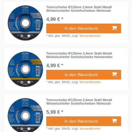
Trennscheibe Ø115mm 2,4mm Stahl Metall
Winkelschleifer Schleifscheiben Werkstatt
4,99 € *
In den Warenkorb
*
inkl. ges. MwSt.
zzgl.
Versandkosten
Trennscheibe Ø125mm 2,4mm Stahl Metall
Winkelschleifer Schleifscheibe Heimwerker
4,99 € *
In den Warenkorb
*
inkl. ges. MwSt.
zzgl.
Versandkosten
Trennscheibe Ø125mm 2,4mm Stahl Metall
Winkelschleifer Schleifscheiben Werkstatt
5,99 € *
In den Warenkorb
*
inkl. ges. MwSt.
zzgl.
Versandkosten