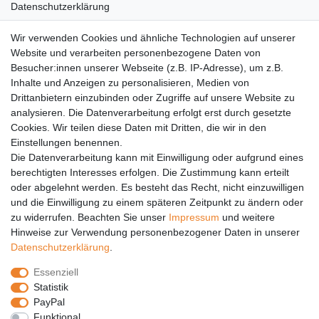
Datenschutzerklärung
AGB
Wir verwenden Cookies und ähnliche Technologien auf unserer
Versandkosten
Website und verarbeiten personenbezogene Daten von
Barrierefreiheit
Besucher:innen unserer Webseite (z.B. IP-Adresse), um z.B.
Inhalte und Anzeigen zu personalisieren, Medien von
Anleitungen
Drittanbietern einzubinden oder Zugriffe auf unsere Website zu
analysieren. Die Datenverarbeitung erfolgt erst durch gesetzte
Vertrag widerrufen
Cookies. Wir teilen diese Daten mit Dritten, die wir in den
PARTNER
Einstellungen benennen.
Die Datenverarbeitung kann mit Einwilligung oder aufgrund eines
DHL
berechtigten Interesses erfolgen. Die Zustimmung kann erteilt
oder abgelehnt werden. Es besteht das Recht, nicht einzuwilligen
GLS
und die Einwilligung zu einem späteren Zeitpunkt zu ändern oder
DB Schenker
zu widerrufen. Beachten Sie unser
Impressum
und weitere
PaketPLUS
Hinweise zur Verwendung personenbezogener Daten in unserer
Daten­schutz­erklärung
.
SPONSORING
Essenziell
Malchower SV 90
Statistik
Malchower Wölfe
PayPal
Funktional