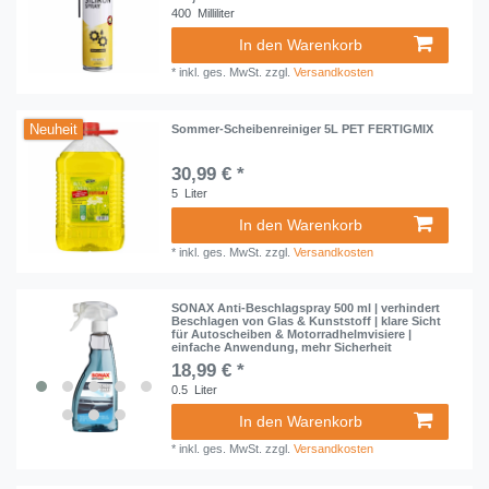
400
Milliliter
In den Warenkorb
*
inkl. ges. MwSt.
zzgl.
Versandkosten
Neuheit
Sommer-Scheibenreiniger 5L PET FERTIGMIX
30,99 € *
5
Liter
In den Warenkorb
*
inkl. ges. MwSt.
zzgl.
Versandkosten
SONAX Anti-Beschlagspray 500 ml | verhindert
Beschlagen von Glas & Kunststoff | klare Sicht
für Autoscheiben & Motorradhelmvisiere |
einfache Anwendung, mehr Sicherheit
18,99 € *
0.5
Liter
In den Warenkorb
*
inkl. ges. MwSt.
zzgl.
Versandkosten