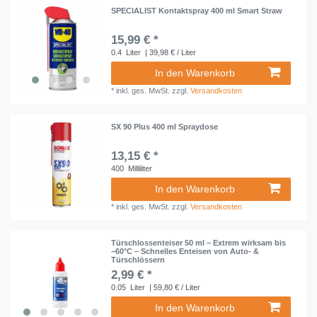
SPECIALIST Kontaktspray 400 ml Smart Straw
15,99 € *
0.4
Liter
| 39,98 € / Liter
In den Warenkorb
*
inkl. ges. MwSt.
zzgl.
Versandkosten
SX 90 Plus 400 ml Spraydose
13,15 € *
400
Milliliter
In den Warenkorb
*
inkl. ges. MwSt.
zzgl.
Versandkosten
Türschlossenteiser 50 ml – Extrem wirksam bis
−60°C – Schnelles Enteisen von Auto- &
Türschlössern
2,99 € *
0.05
Liter
| 59,80 € / Liter
In den Warenkorb