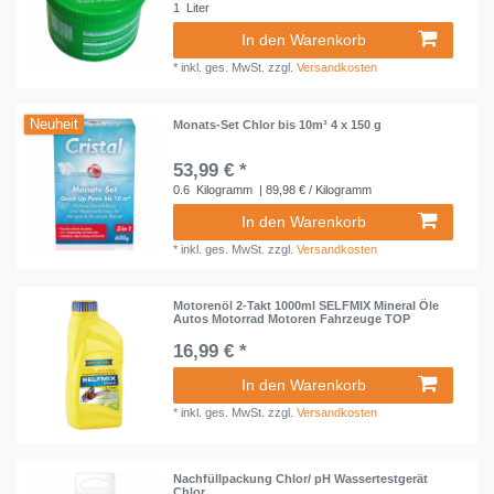
1
Liter
In den Warenkorb
*
inkl. ges. MwSt.
zzgl.
Versandkosten
Neuheit
Monats-Set Chlor bis 10m³ 4 x 150 g
53,99 € *
0.6
Kilogramm
| 89,98 € / Kilogramm
In den Warenkorb
*
inkl. ges. MwSt.
zzgl.
Versandkosten
Motorenöl 2-Takt 1000ml SELFMIX Mineral Öle
Autos Motorrad Motoren Fahrzeuge TOP
16,99 € *
In den Warenkorb
*
inkl. ges. MwSt.
zzgl.
Versandkosten
Nachfüllpackung Chlor/ pH Wassertestgerät
Chlor