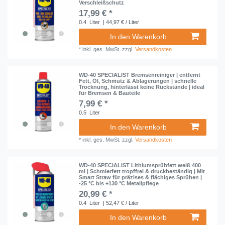
Verschleißschutz
17,99 € *
0.4
Liter
| 44,97 € / Liter
In den Warenkorb
*
inkl. ges. MwSt.
zzgl.
Versandkosten
WD-40 SPECIALIST Bremsenreiniger | entfernt
Fett, Öl, Schmutz & Ablagerungen | schnelle
Trocknung, hinterlässt keine Rückstände | ideal
für Bremsen & Bauteile
7,99 € *
0.5
Liter
In den Warenkorb
*
inkl. ges. MwSt.
zzgl.
Versandkosten
WD-40 SPECIALIST Lithiumsprühfett weiß 400
ml | Schmierfett tropffrei & druckbeständig | Mit
Smart Straw für präzises & flächiges Sprühen |
-25 °C bis +130 °C Metallpflege
20,99 € *
0.4
Liter
| 52,47 € / Liter
In den Warenkorb