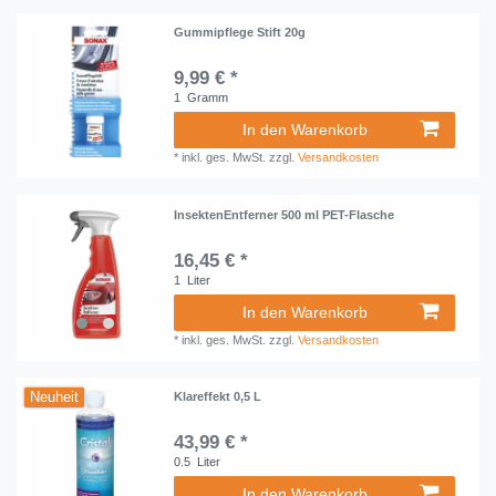
Gummipflege Stift 20g
9,99 € *
1
Gramm
In den Warenkorb
*
inkl. ges. MwSt.
zzgl.
Versandkosten
InsektenEntferner 500 ml PET-Flasche
16,45 € *
1
Liter
In den Warenkorb
*
inkl. ges. MwSt.
zzgl.
Versandkosten
Neuheit
Klareffekt 0,5 L
43,99 € *
0.5
Liter
In den Warenkorb