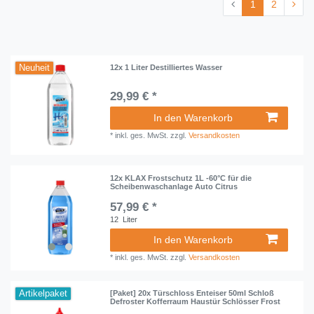
1
2
Neuheit
12x 1 Liter Destilliertes Wasser
29,99 € *
In den Warenkorb
*
inkl. ges. MwSt.
zzgl.
Versandkosten
12x KLAX Frostschutz 1L -60°C für die
Scheibenwaschanlage Auto Citrus
57,99 € *
12
Liter
In den Warenkorb
*
inkl. ges. MwSt.
zzgl.
Versandkosten
Artikelpaket
[Paket] 20x Türschloss Enteiser 50ml Schloß
Defroster Kofferraum Haustür Schlösser Frost