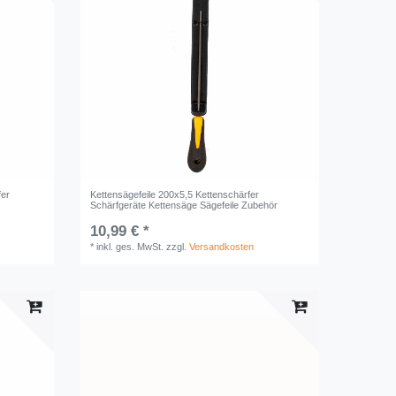
fer
Kettensägefeile 200x5,5 Kettenschärfer
Schärfgeräte Kettensäge Sägefeile Zubehör
10,99 € *
*
inkl. ges. MwSt.
zzgl.
Versandkosten