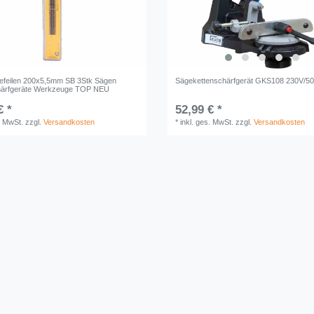
efeilen 200x5,5mm SB 3Stk Sägen
Sägekettenschärfgerät GKS108 230V/5
chärfgeräte Werkzeuge TOP NEU
€ *
52,99 € *
. MwSt.
zzgl.
Versandkosten
*
inkl. ges. MwSt.
zzgl.
Versandkosten