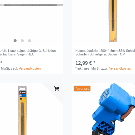
efeile Kettensägeschärfgerät Schleifen
Kettensägefeilen 200x4,8mm 3Stk Schlei
Schärfgerät Sägen NEU
Schärfen Schärfgerät Sägen TOP
 *
12,99 € *
. MwSt.
zzgl.
Versandkosten
*
inkl. ges. MwSt.
zzgl.
Versandkosten
Neuheit