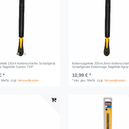
efeile 150x4 Kettenschärfer Schärfgerät
Kettensägefeile 200x4,8mm Kettenschär
e Sägefeile Garten TOP
Schärfgeräte Kettensäge Sägefeile Agrar
€ *
10,99 € *
. MwSt.
zzgl.
Versandkosten
*
inkl. ges. MwSt.
zzgl.
Versandkosten