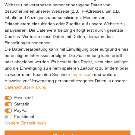
Versandkosten
Website und verarbeiten personenbezogene Daten von
Barrierefreiheit
Besucher:innen unserer Webseite (z.B. IP-Adresse), um z.B.
Inhalte und Anzeigen zu personalisieren, Medien von
Anleitungen
Drittanbietern einzubinden oder Zugriffe auf unsere Website zu
analysieren. Die Datenverarbeitung erfolgt erst durch gesetzte
Vertrag widerrufen
Cookies. Wir teilen diese Daten mit Dritten, die wir in den
PARTNER
Einstellungen benennen.
Die Datenverarbeitung kann mit Einwilligung oder aufgrund eines
DHL
berechtigten Interesses erfolgen. Die Zustimmung kann erteilt
oder abgelehnt werden. Es besteht das Recht, nicht einzuwilligen
GLS
und die Einwilligung zu einem späteren Zeitpunkt zu ändern oder
DB Schenker
zu widerrufen. Beachten Sie unser
Impressum
und weitere
PaketPLUS
Hinweise zur Verwendung personenbezogener Daten in unserer
Daten­schutz­erklärung
.
SPONSORING
Essenziell
Malchower SV 90
Statistik
Malchower Wölfe
PayPal
Funktional
ZERTIFIKATE
Weitere Einstellungen
Händlerbund