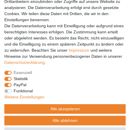
Drittanbietern einzubinden oder Zugriffe auf unsere Website zu
analysieren. Die Datenverarbeitung erfolgt erst durch gesetzte
Vertrag widerrufen
Cookies. Wir teilen diese Daten mit Dritten, die wir in den
Einstellungen benennen.
PARTNER
Die Datenverarbeitung kann mit Einwilligung oder aufgrund eines
DHL
berechtigten Interesses erfolgen. Die Zustimmung kann erteilt
oder abgelehnt werden. Es besteht das Recht, nicht einzuwilligen
GLS
und die Einwilligung zu einem späteren Zeitpunkt zu ändern oder
DB Schenker
zu widerrufen. Beachten Sie unser
Impressum
und weitere
PaketPLUS
Hinweise zur Verwendung personenbezogener Daten in unserer
Daten­schutz­erklärung
.
SPONSORING
Essenziell
Malchower SV 90
Statistik
Malchower Wölfe
PayPal
Funktional
ZERTIFIKATE
Weitere Einstellungen
Händlerbund
Alle akzeptieren
Trusted Shops
Alle ablehnen
© Copyright 2026 | Alle Rechte vorbehalten.