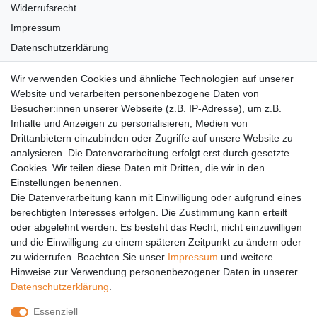
Widerrufsrecht
Impressum
Datenschutzerklärung
AGB
Wir verwenden Cookies und ähnliche Technologien auf unserer
Versandkosten
Website und verarbeiten personenbezogene Daten von
Barrierefreiheit
Besucher:innen unserer Webseite (z.B. IP-Adresse), um z.B.
Inhalte und Anzeigen zu personalisieren, Medien von
Anleitungen
Drittanbietern einzubinden oder Zugriffe auf unsere Website zu
analysieren. Die Datenverarbeitung erfolgt erst durch gesetzte
Vertrag widerrufen
Cookies. Wir teilen diese Daten mit Dritten, die wir in den
Einstellungen benennen.
PARTNER
Die Datenverarbeitung kann mit Einwilligung oder aufgrund eines
DHL
berechtigten Interesses erfolgen. Die Zustimmung kann erteilt
oder abgelehnt werden. Es besteht das Recht, nicht einzuwilligen
GLS
und die Einwilligung zu einem späteren Zeitpunkt zu ändern oder
DB Schenker
zu widerrufen. Beachten Sie unser
Impressum
und weitere
PaketPLUS
Hinweise zur Verwendung personenbezogener Daten in unserer
Daten­schutz­erklärung
.
SPONSORING
Essenziell