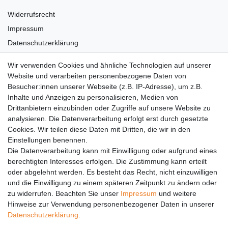
Widerrufsrecht
Impressum
Datenschutzerklärung
AGB
Wir verwenden Cookies und ähnliche Technologien auf unserer
Versandkosten
Website und verarbeiten personenbezogene Daten von
Barrierefreiheit
Besucher:innen unserer Webseite (z.B. IP-Adresse), um z.B.
Inhalte und Anzeigen zu personalisieren, Medien von
Anleitungen
Drittanbietern einzubinden oder Zugriffe auf unsere Website zu
analysieren. Die Datenverarbeitung erfolgt erst durch gesetzte
Vertrag widerrufen
Cookies. Wir teilen diese Daten mit Dritten, die wir in den
PARTNER
Einstellungen benennen.
Die Datenverarbeitung kann mit Einwilligung oder aufgrund eines
DHL
berechtigten Interesses erfolgen. Die Zustimmung kann erteilt
oder abgelehnt werden. Es besteht das Recht, nicht einzuwilligen
GLS
und die Einwilligung zu einem späteren Zeitpunkt zu ändern oder
DB Schenker
zu widerrufen. Beachten Sie unser
Impressum
und weitere
PaketPLUS
Hinweise zur Verwendung personenbezogener Daten in unserer
Daten­schutz­erklärung
.
SPONSORING