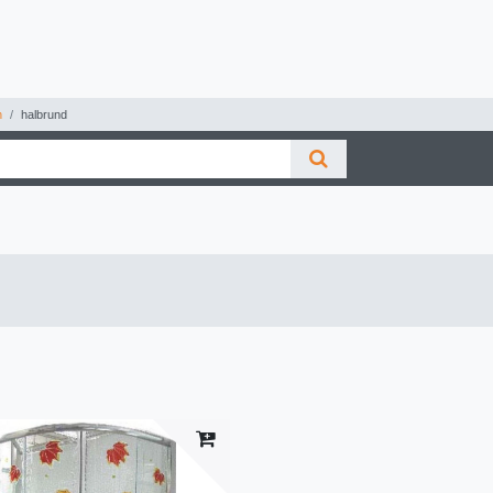
n
halbrund