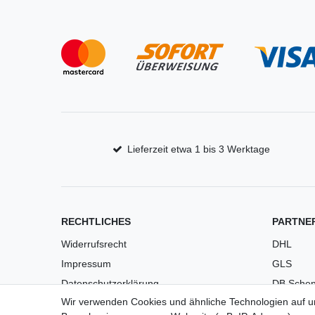
Lieferzeit etwa 1 bis 3 Werktage
RECHTLICHES
PARTNE
Widerrufsrecht
DHL
Impressum
GLS
Datenschutzerklärung
DB Schen
Wir verwenden Cookies und ähnliche Technologien auf 
AGB
PaketPL