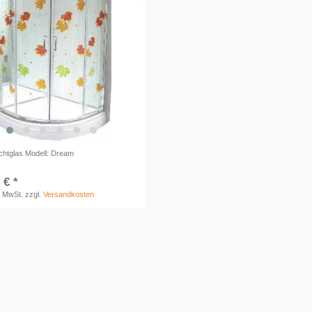
htglas Modell: Dream
 € *
. MwSt.
zzgl.
Versandkosten