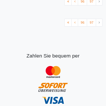
96
97
96
97
Zahlen Sie bequem per