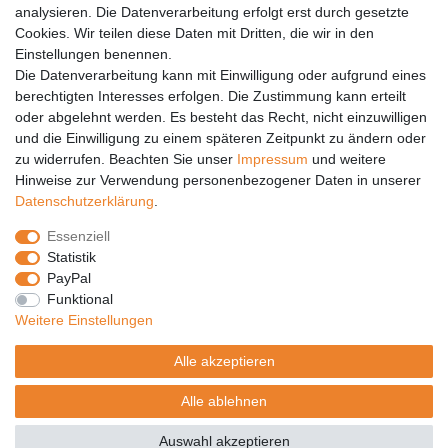
analysieren. Die Datenverarbeitung erfolgt erst durch gesetzte
Vertrag widerrufen
Cookies. Wir teilen diese Daten mit Dritten, die wir in den
Einstellungen benennen.
PARTNER
Die Datenverarbeitung kann mit Einwilligung oder aufgrund eines
DHL
berechtigten Interesses erfolgen. Die Zustimmung kann erteilt
oder abgelehnt werden. Es besteht das Recht, nicht einzuwilligen
GLS
und die Einwilligung zu einem späteren Zeitpunkt zu ändern oder
DB Schenker
zu widerrufen. Beachten Sie unser
Impressum
und weitere
PaketPLUS
Hinweise zur Verwendung personenbezogener Daten in unserer
Daten­schutz­erklärung
.
SPONSORING
Essenziell
Malchower SV 90
Statistik
Malchower Wölfe
PayPal
Funktional
ZERTIFIKATE
Weitere Einstellungen
Händlerbund
Alle akzeptieren
Trusted Shops
Alle ablehnen
© Copyright 2026 | Alle Rechte vorbehalten.
Auswahl akzeptieren