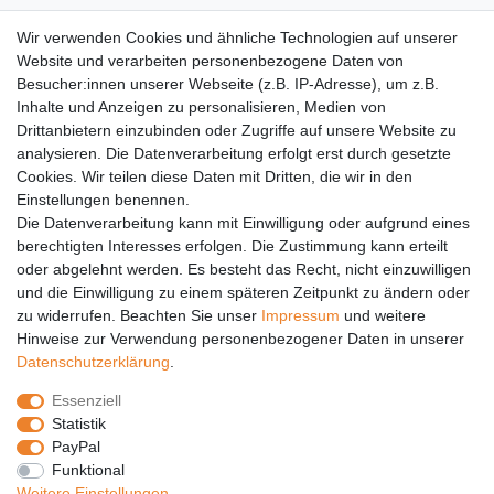
AGB
Wir verwenden Cookies und ähnliche Technologien auf unserer
Versandkosten
Website und verarbeiten personenbezogene Daten von
Barrierefreiheit
Besucher:innen unserer Webseite (z.B. IP-Adresse), um z.B.
Inhalte und Anzeigen zu personalisieren, Medien von
Anleitungen
Drittanbietern einzubinden oder Zugriffe auf unsere Website zu
analysieren. Die Datenverarbeitung erfolgt erst durch gesetzte
Vertrag widerrufen
Cookies. Wir teilen diese Daten mit Dritten, die wir in den
PARTNER
Einstellungen benennen.
Die Datenverarbeitung kann mit Einwilligung oder aufgrund eines
DHL
berechtigten Interesses erfolgen. Die Zustimmung kann erteilt
oder abgelehnt werden. Es besteht das Recht, nicht einzuwilligen
GLS
und die Einwilligung zu einem späteren Zeitpunkt zu ändern oder
DB Schenker
zu widerrufen. Beachten Sie unser
Impressum
und weitere
PaketPLUS
Hinweise zur Verwendung personenbezogener Daten in unserer
Daten­schutz­erklärung
.
SPONSORING
Essenziell
Malchower SV 90
Statistik
Malchower Wölfe
PayPal
Funktional
ZERTIFIKATE
Weitere Einstellungen