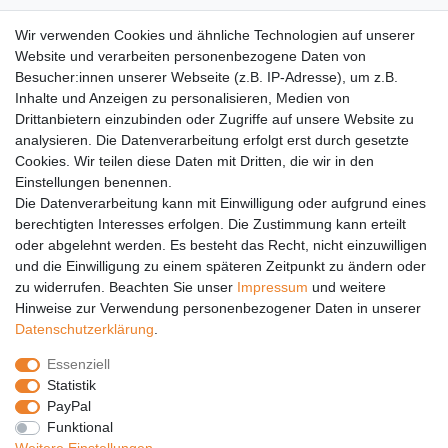
AGB
Wir verwenden Cookies und ähnliche Technologien auf unserer
Versandkosten
Website und verarbeiten personenbezogene Daten von
Barrierefreiheit
Besucher:innen unserer Webseite (z.B. IP-Adresse), um z.B.
Inhalte und Anzeigen zu personalisieren, Medien von
Anleitungen
Drittanbietern einzubinden oder Zugriffe auf unsere Website zu
analysieren. Die Datenverarbeitung erfolgt erst durch gesetzte
Vertrag widerrufen
Cookies. Wir teilen diese Daten mit Dritten, die wir in den
Einstellungen benennen.
PARTNER
Die Datenverarbeitung kann mit Einwilligung oder aufgrund eines
DHL
berechtigten Interesses erfolgen. Die Zustimmung kann erteilt
oder abgelehnt werden. Es besteht das Recht, nicht einzuwilligen
GLS
und die Einwilligung zu einem späteren Zeitpunkt zu ändern oder
DB Schenker
zu widerrufen. Beachten Sie unser
Impressum
und weitere
PaketPLUS
Hinweise zur Verwendung personenbezogener Daten in unserer
Daten­schutz­erklärung
.
SPONSORING
Essenziell
Malchower SV 90
Statistik
Malchower Wölfe
PayPal
Funktional
ZERTIFIKATE