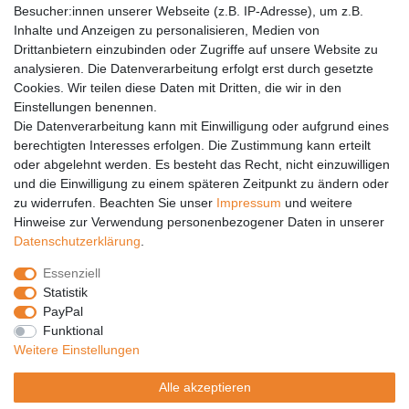
Barrierefreiheit
Besucher:innen unserer Webseite (z.B. IP-Adresse), um z.B.
Inhalte und Anzeigen zu personalisieren, Medien von
Anleitungen
Drittanbietern einzubinden oder Zugriffe auf unsere Website zu
analysieren. Die Datenverarbeitung erfolgt erst durch gesetzte
Vertrag widerrufen
Cookies. Wir teilen diese Daten mit Dritten, die wir in den
Einstellungen benennen.
PARTNER
Die Datenverarbeitung kann mit Einwilligung oder aufgrund eines
DHL
berechtigten Interesses erfolgen. Die Zustimmung kann erteilt
oder abgelehnt werden. Es besteht das Recht, nicht einzuwilligen
GLS
und die Einwilligung zu einem späteren Zeitpunkt zu ändern oder
DB Schenker
zu widerrufen. Beachten Sie unser
Impressum
und weitere
PaketPLUS
Hinweise zur Verwendung personenbezogener Daten in unserer
Daten­schutz­erklärung
.
SPONSORING
Essenziell
Malchower SV 90
Statistik
Malchower Wölfe
PayPal
Funktional
ZERTIFIKATE
Weitere Einstellungen
Händlerbund
Alle akzeptieren
Trusted Shops