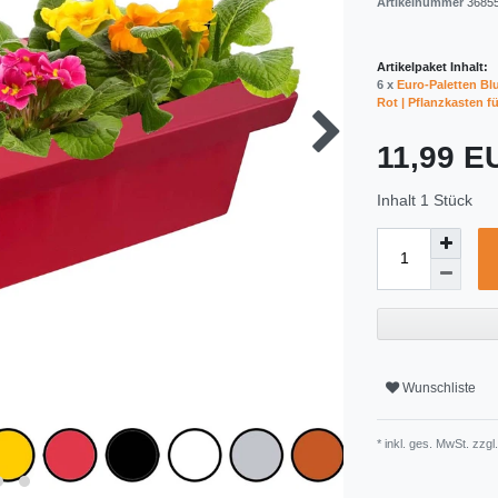
Artikelnummer
3685
Artikelpaket Inhalt:
6 x
Euro-Paletten B
Rot | Pflanzkasten f
11,99 
Inhalt
1
Stück
Wunschliste
* inkl. ges. MwSt. zzgl.