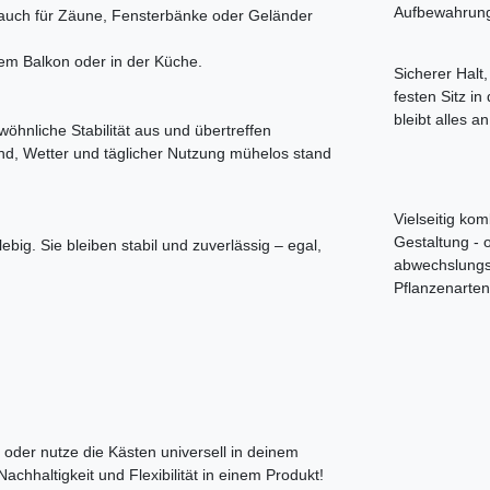
Aufbewahrun
l auch für Zäune, Fensterbänke oder Geländer
em Balkon oder in der Küche.
Sicherer Halt
festen Sitz in
bleibt alles a
hnliche Stabilität aus und übertreffen
Wind, Wetter und täglicher Nutzung mühelos stand
Vielseitig kom
Gestaltung - 
big. Sie bleiben stabil und zuverlässig – egal,
abwechslungs
Pflanzenarten
 oder nutze die Kästen universell in deinem
achhaltigkeit und Flexibilität in einem Produkt!