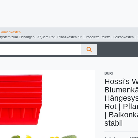
Blumenkästen
stem zum Einhängen | 37,3cm Rot | Pflanzkasten für Europalette Palette | Balkonkasten | B
BURI
Hossi's W
Blumenkäs
Hängesys
Rot | Pfl
| Balkonk
stabil