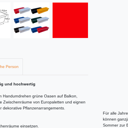
che Person
tig und hochwertig
 im Handumdrehen grüne Oasen auf Balkon,
die Zwischenräume von Europaletten und eignen
er dekorative Pflanzenarrangements.
Für alle Jahr
können ganzjä
Sommer zur B
schenräume einsetzen.