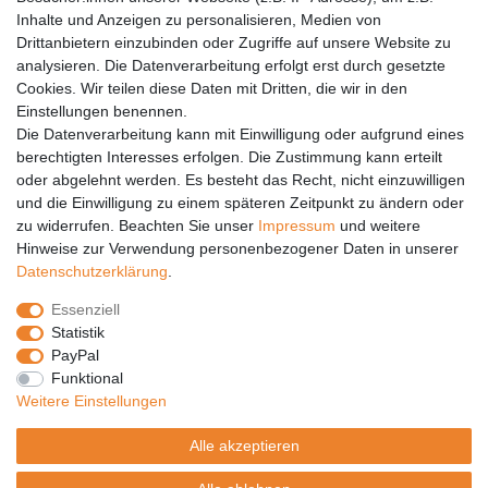
Inhalte und Anzeigen zu personalisieren, Medien von
Anleitungen
Drittanbietern einzubinden oder Zugriffe auf unsere Website zu
analysieren. Die Datenverarbeitung erfolgt erst durch gesetzte
Vertrag widerrufen
Cookies. Wir teilen diese Daten mit Dritten, die wir in den
Einstellungen benennen.
PARTNER
Die Datenverarbeitung kann mit Einwilligung oder aufgrund eines
DHL
berechtigten Interesses erfolgen. Die Zustimmung kann erteilt
oder abgelehnt werden. Es besteht das Recht, nicht einzuwilligen
GLS
und die Einwilligung zu einem späteren Zeitpunkt zu ändern oder
DB Schenker
zu widerrufen. Beachten Sie unser
Impressum
und weitere
PaketPLUS
Hinweise zur Verwendung personenbezogener Daten in unserer
Daten­schutz­erklärung
.
SPONSORING
Essenziell
Malchower SV 90
Statistik
Malchower Wölfe
PayPal
Funktional
ZERTIFIKATE
Weitere Einstellungen
Händlerbund
Alle akzeptieren
Trusted Shops