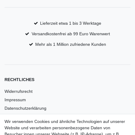
Lieferzeit etwa 1 bis 3 Werktage
Versandkostenfrei ab 99 Euro Warenwert
Mehr als 1 Million zufriedene Kunden
RECHTLICHES
Widerrufsrecht
Impressum
Datenschutzerklärung
AGB
Wir verwenden Cookies und ähnliche Technologien auf unserer
Versandkosten
Website und verarbeiten personenbezogene Daten von
Barrierefreiheit
Besucher:innen unserer Webseite (z.B. IP-Adresse), um z.B.