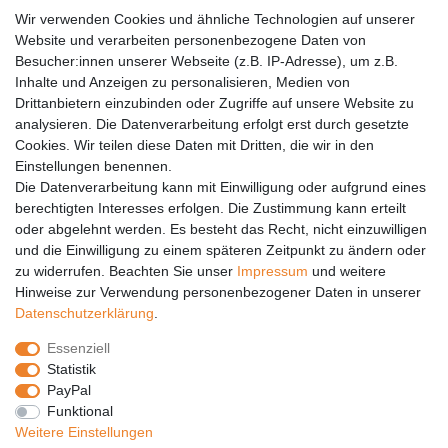
AGB
Wir verwenden Cookies und ähnliche Technologien auf unserer
Versandkosten
Website und verarbeiten personenbezogene Daten von
Barrierefreiheit
Besucher:innen unserer Webseite (z.B. IP-Adresse), um z.B.
Inhalte und Anzeigen zu personalisieren, Medien von
Anleitungen
Drittanbietern einzubinden oder Zugriffe auf unsere Website zu
analysieren. Die Datenverarbeitung erfolgt erst durch gesetzte
Vertrag widerrufen
Cookies. Wir teilen diese Daten mit Dritten, die wir in den
Einstellungen benennen.
PARTNER
Die Datenverarbeitung kann mit Einwilligung oder aufgrund eines
DHL
berechtigten Interesses erfolgen. Die Zustimmung kann erteilt
oder abgelehnt werden. Es besteht das Recht, nicht einzuwilligen
GLS
und die Einwilligung zu einem späteren Zeitpunkt zu ändern oder
DB Schenker
zu widerrufen. Beachten Sie unser
Impressum
und weitere
PaketPLUS
Hinweise zur Verwendung personenbezogener Daten in unserer
Daten­schutz­erklärung
.
SPONSORING
Essenziell
Malchower SV 90
Statistik
Malchower Wölfe
PayPal
Funktional
ZERTIFIKATE
Weitere Einstellungen