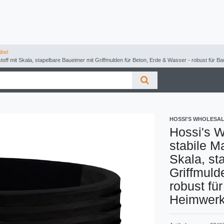
bel
toff mit Skala, stapelbare Baueimer mit Griffmulden für Beton, Erde & Wasser - robust für B
HOSSI'S WHOLESA
Hossi's W
stabile M
Skala, st
Griffmuld
robust fü
Heimwerk