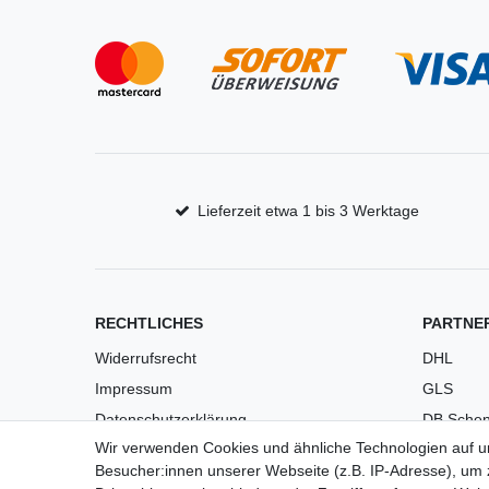
Lieferzeit etwa 1 bis 3 Werktage
RECHTLICHES
PARTNE
Widerrufsrecht
DHL
Impressum
GLS
Datenschutzerklärung
DB Schen
Wir verwenden Cookies und ähnliche Technologien auf 
AGB
PaketPL
Besucher:innen unserer Webseite (z.B. IP-Adresse), um z
Versandkosten