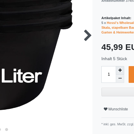
Artikelnummer
3749
Artikelpaket Inhalt:
5 x
Hossi's Wholesale
Skala, stapelbare Bau
Garten & Heimwerke
45,99 
Inhalt
5
Stück
Wunschliste
* inkl. ges. MwSt. zzgl.