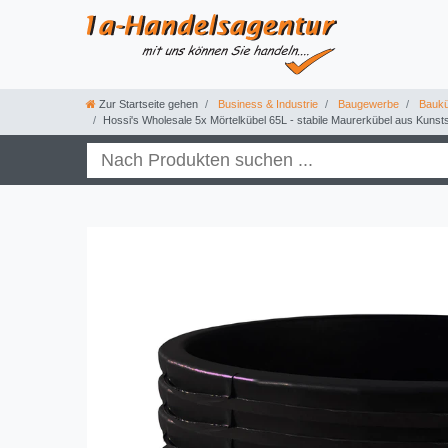
Zur Startseite gehen
Business & Industrie
Baugewerbe
Baukü
Hossi's Wholesale 5x Mörtelkübel 65L - stabile Maurerkübel aus Kunsts