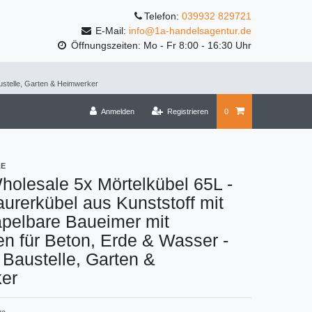
Telefon:
039932 829721
E-Mail:
info@1a-handelsagentur.de
Öffnungszeiten: Mo - Fr 8:00 - 16:30 Uhr
austelle, Garten & Heimwerker
Anmelden
Registrieren
0
LE
holesale 5x Mörtelkübel 65L -
aurerkübel aus Kunststoff mit
apelbare Baueimer mit
en für Beton, Erde & Wasser -
r Baustelle, Garten &
er