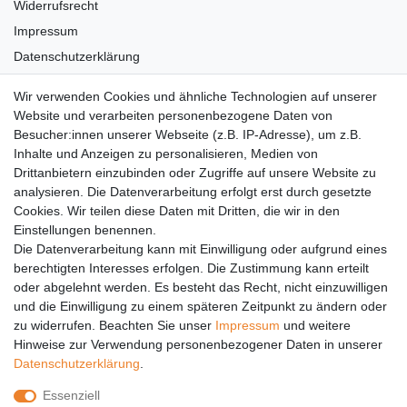
Widerrufsrecht
Impressum
Datenschutzerklärung
AGB
Wir verwenden Cookies und ähnliche Technologien auf unserer
Versandkosten
Website und verarbeiten personenbezogene Daten von
Barrierefreiheit
Besucher:innen unserer Webseite (z.B. IP-Adresse), um z.B.
Inhalte und Anzeigen zu personalisieren, Medien von
Anleitungen
Drittanbietern einzubinden oder Zugriffe auf unsere Website zu
analysieren. Die Datenverarbeitung erfolgt erst durch gesetzte
Vertrag widerrufen
Cookies. Wir teilen diese Daten mit Dritten, die wir in den
Einstellungen benennen.
PARTNER
Die Datenverarbeitung kann mit Einwilligung oder aufgrund eines
DHL
berechtigten Interesses erfolgen. Die Zustimmung kann erteilt
oder abgelehnt werden. Es besteht das Recht, nicht einzuwilligen
GLS
und die Einwilligung zu einem späteren Zeitpunkt zu ändern oder
DB Schenker
zu widerrufen. Beachten Sie unser
Impressum
und weitere
PaketPLUS
Hinweise zur Verwendung personenbezogener Daten in unserer
Daten­schutz­erklärung
.
SPONSORING
Essenziell
Malchower SV 90