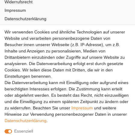
Widerrufsrecht
Impressum
Datenschutzerklärung
AGB
Wir verwenden Cookies und ähnliche Technologien auf unserer
Versandkosten
Website und verarbeiten personenbezogene Daten von
Barrierefreiheit
Besucher:innen unserer Webseite (z.B. IP-Adresse), um z.B.
Inhalte und Anzeigen zu personalisieren, Medien von
Anleitungen
Drittanbietern einzubinden oder Zugriffe auf unsere Website zu
analysieren. Die Datenverarbeitung erfolgt erst durch gesetzte
Vertrag widerrufen
Cookies. Wir teilen diese Daten mit Dritten, die wir in den
Einstellungen benennen.
PARTNER
Die Datenverarbeitung kann mit Einwilligung oder aufgrund eines
DHL
berechtigten Interesses erfolgen. Die Zustimmung kann erteilt
oder abgelehnt werden. Es besteht das Recht, nicht einzuwilligen
GLS
und die Einwilligung zu einem späteren Zeitpunkt zu ändern oder
DB Schenker
zu widerrufen. Beachten Sie unser
Impressum
und weitere
PaketPLUS
Hinweise zur Verwendung personenbezogener Daten in unserer
Daten­schutz­erklärung
.
SPONSORING
Essenziell
Malchower SV 90