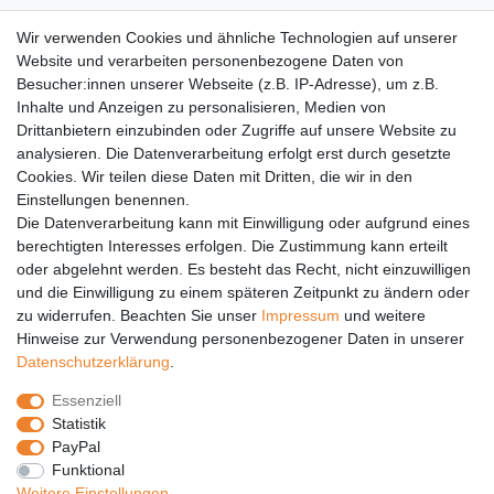
AGB
Wir verwenden Cookies und ähnliche Technologien auf unserer
Versandkosten
Website und verarbeiten personenbezogene Daten von
Barrierefreiheit
Besucher:innen unserer Webseite (z.B. IP-Adresse), um z.B.
Inhalte und Anzeigen zu personalisieren, Medien von
Anleitungen
Drittanbietern einzubinden oder Zugriffe auf unsere Website zu
analysieren. Die Datenverarbeitung erfolgt erst durch gesetzte
Vertrag widerrufen
Cookies. Wir teilen diese Daten mit Dritten, die wir in den
Einstellungen benennen.
PARTNER
Die Datenverarbeitung kann mit Einwilligung oder aufgrund eines
DHL
berechtigten Interesses erfolgen. Die Zustimmung kann erteilt
oder abgelehnt werden. Es besteht das Recht, nicht einzuwilligen
GLS
und die Einwilligung zu einem späteren Zeitpunkt zu ändern oder
DB Schenker
zu widerrufen. Beachten Sie unser
Impressum
und weitere
PaketPLUS
Hinweise zur Verwendung personenbezogener Daten in unserer
Daten­schutz­erklärung
.
SPONSORING
Essenziell
Malchower SV 90
Statistik
Malchower Wölfe
PayPal
Funktional
ZERTIFIKATE
Weitere Einstellungen