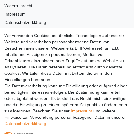
Widerrufsrecht
Impressum
Datenschutzerklärung
AGB
Wir verwenden Cookies und ähnliche Technologien auf unserer
Versandkosten
Website und verarbeiten personenbezogene Daten von
Barrierefreiheit
Besucher:innen unserer Webseite (z.B. IP-Adresse), um z.B.
Inhalte und Anzeigen zu personalisieren, Medien von
Anleitungen
Drittanbietern einzubinden oder Zugriffe auf unsere Website zu
analysieren. Die Datenverarbeitung erfolgt erst durch gesetzte
Vertrag widerrufen
Cookies. Wir teilen diese Daten mit Dritten, die wir in den
PARTNER
Einstellungen benennen.
Die Datenverarbeitung kann mit Einwilligung oder aufgrund eines
DHL
berechtigten Interesses erfolgen. Die Zustimmung kann erteilt
oder abgelehnt werden. Es besteht das Recht, nicht einzuwilligen
GLS
und die Einwilligung zu einem späteren Zeitpunkt zu ändern oder
DB Schenker
zu widerrufen. Beachten Sie unser
Impressum
und weitere
PaketPLUS
Hinweise zur Verwendung personenbezogener Daten in unserer
Daten­schutz­erklärung
.
SPONSORING