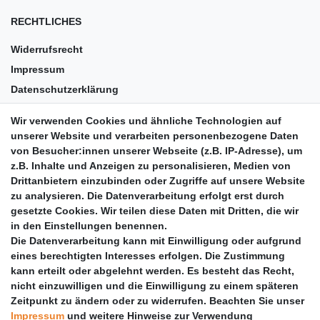
RECHTLICHES
Widerrufsrecht
Impressum
Datenschutzerklärung
AGB
Wir verwenden Cookies und ähnliche Technologien auf
Versandkosten
unserer Website und verarbeiten personenbezogene Daten
Barrierefreiheit
von Besucher:innen unserer Webseite (z.B. IP-Adresse), um
z.B. Inhalte und Anzeigen zu personalisieren, Medien von
Anleitungen
Drittanbietern einzubinden oder Zugriffe auf unsere Website
zu analysieren. Die Datenverarbeitung erfolgt erst durch
Vertrag widerrufen
gesetzte Cookies. Wir teilen diese Daten mit Dritten, die wir
PARTNER
in den Einstellungen benennen.
Die Datenverarbeitung kann mit Einwilligung oder aufgrund
DHL
eines berechtigten Interesses erfolgen. Die Zustimmung
kann erteilt oder abgelehnt werden. Es besteht das Recht,
GLS
nicht einzuwilligen und die Einwilligung zu einem späteren
DB Schenker
Zeitpunkt zu ändern oder zu widerrufen. Beachten Sie unser
PaketPLUS
Impressum
und weitere Hinweise zur Verwendung