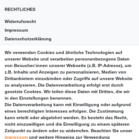
RECHTLICHES
Widerrufsrecht
Impressum
Datenschutzerklärung
AGB
Wir verwenden Cookies und ähnliche Technologien auf
Versandkosten
unserer Website und verarbeiten personenbezogene Daten
Barrierefreiheit
von Besucher:innen unserer Webseite (z.B. IP-Adresse), um
z.B. Inhalte und Anzeigen zu personalisieren, Medien von
Anleitungen
Drittanbietern einzubinden oder Zugriffe auf unsere Website
zu analysieren. Die Datenverarbeitung erfolgt erst durch
Vertrag widerrufen
gesetzte Cookies. Wir teilen diese Daten mit Dritten, die wir
PARTNER
in den Einstellungen benennen.
Die Datenverarbeitung kann mit Einwilligung oder aufgrund
DHL
eines berechtigten Interesses erfolgen. Die Zustimmung
kann erteilt oder abgelehnt werden. Es besteht das Recht,
GLS
nicht einzuwilligen und die Einwilligung zu einem späteren
DB Schenker
Zeitpunkt zu ändern oder zu widerrufen. Beachten Sie unser
PaketPLUS
Impressum
und weitere Hinweise zur Verwendung