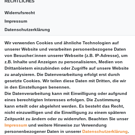
RECHTLICHES
Widerrufsrecht
Impressum
Datenschutzerklärung
AGB
Wir verwenden Cookies und ähnliche Technologien auf
Versandkosten
unserer Website und verarbeiten personenbezogene Daten
Barrierefreiheit
von Besucher:innen unserer Webseite (z.B. IP-Adresse), um
z.B. Inhalte und Anzeigen zu personalisieren, Medien von
Anleitungen
Drittanbietern einzubinden oder Zugriffe auf unsere Website
zu analysieren. Die Datenverarbeitung erfolgt erst durch
Vertrag widerrufen
gesetzte Cookies. Wir teilen diese Daten mit Dritten, die wir
PARTNER
in den Einstellungen benennen.
Die Datenverarbeitung kann mit Einwilligung oder aufgrund
DHL
eines berechtigten Interesses erfolgen. Die Zustimmung
kann erteilt oder abgelehnt werden. Es besteht das Recht,
GLS
nicht einzuwilligen und die Einwilligung zu einem späteren
DB Schenker
Zeitpunkt zu ändern oder zu widerrufen. Beachten Sie unser
PaketPLUS
Impressum
und weitere Hinweise zur Verwendung
personenbezogener Daten in unserer
Daten­schutz­erklärung
.
SPONSORING