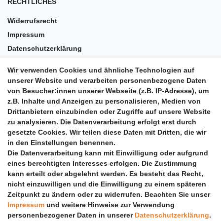
RECHTLICHES
Widerrufsrecht
Impressum
Datenschutzerklärung
AGB
Wir verwenden Cookies und ähnliche Technologien auf
Versandkosten
unserer Website und verarbeiten personenbezogene Daten
Barrierefreiheit
von Besucher:innen unserer Webseite (z.B. IP-Adresse), um
z.B. Inhalte und Anzeigen zu personalisieren, Medien von
Anleitungen
Drittanbietern einzubinden oder Zugriffe auf unsere Website
zu analysieren. Die Datenverarbeitung erfolgt erst durch
Vertrag widerrufen
gesetzte Cookies. Wir teilen diese Daten mit Dritten, die wir
PARTNER
in den Einstellungen benennen.
Die Datenverarbeitung kann mit Einwilligung oder aufgrund
DHL
eines berechtigten Interesses erfolgen. Die Zustimmung
kann erteilt oder abgelehnt werden. Es besteht das Recht,
GLS
nicht einzuwilligen und die Einwilligung zu einem späteren
DB Schenker
Zeitpunkt zu ändern oder zu widerrufen. Beachten Sie unser
PaketPLUS
Impressum
und weitere Hinweise zur Verwendung
personenbezogener Daten in unserer
Daten­schutz­erklärung
.
SPONSORING