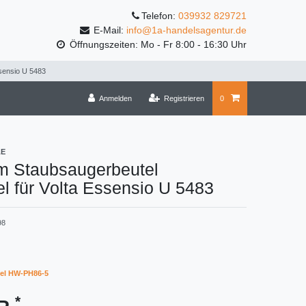
Telefon:
039932 829721
E-Mail:
info@1a-handelsagentur.de
Öffnungszeiten: Mo - Fr 8:00 - 16:30 Uhr
ssensio U 5483
Anmelden
Registrieren
0
LE
m Staubsaugerbeutel
l für Volta Essensio U 5483
98
el HW-PH86-5
*