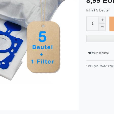
8,99 E
Inhalt
5
Beutel
Wunschliste
* inkl. ges. MwSt. zzgl.