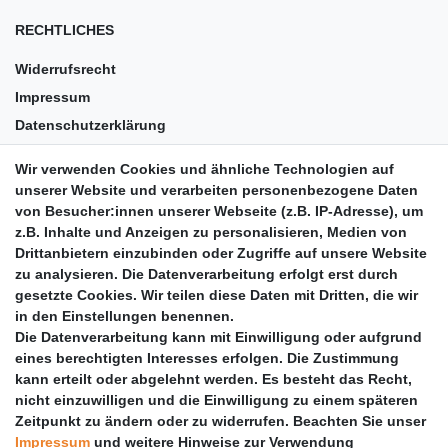
RECHTLICHES
Widerrufsrecht
Impressum
Datenschutzerklärung
AGB
Wir verwenden Cookies und ähnliche Technologien auf
Versandkosten
unserer Website und verarbeiten personenbezogene Daten
Barrierefreiheit
von Besucher:innen unserer Webseite (z.B. IP-Adresse), um
z.B. Inhalte und Anzeigen zu personalisieren, Medien von
Anleitungen
Drittanbietern einzubinden oder Zugriffe auf unsere Website
zu analysieren. Die Datenverarbeitung erfolgt erst durch
Vertrag widerrufen
gesetzte Cookies. Wir teilen diese Daten mit Dritten, die wir
PARTNER
in den Einstellungen benennen.
Die Datenverarbeitung kann mit Einwilligung oder aufgrund
DHL
eines berechtigten Interesses erfolgen. Die Zustimmung
kann erteilt oder abgelehnt werden. Es besteht das Recht,
GLS
nicht einzuwilligen und die Einwilligung zu einem späteren
DB Schenker
Zeitpunkt zu ändern oder zu widerrufen. Beachten Sie unser
PaketPLUS
Impressum
und weitere Hinweise zur Verwendung