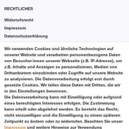
RECHTLICHES
Widerrufsrecht
Impressum
Datenschutzerklärung
AGB
Wir verwenden Cookies und ähnliche Technologien auf
Versandkosten
unserer Website und verarbeiten personenbezogene Daten
Barrierefreiheit
von Besucher:innen unserer Webseite (z.B. IP-Adresse), um
z.B. Inhalte und Anzeigen zu personalisieren, Medien von
Anleitungen
Drittanbietern einzubinden oder Zugriffe auf unsere Website
zu analysieren. Die Datenverarbeitung erfolgt erst durch
Vertrag widerrufen
gesetzte Cookies. Wir teilen diese Daten mit Dritten, die wir
PARTNER
in den Einstellungen benennen.
Die Datenverarbeitung kann mit Einwilligung oder aufgrund
DHL
eines berechtigten Interesses erfolgen. Die Zustimmung
kann erteilt oder abgelehnt werden. Es besteht das Recht,
GLS
nicht einzuwilligen und die Einwilligung zu einem späteren
DB Schenker
Zeitpunkt zu ändern oder zu widerrufen. Beachten Sie unser
PaketPLUS
Impressum
und weitere Hinweise zur Verwendung