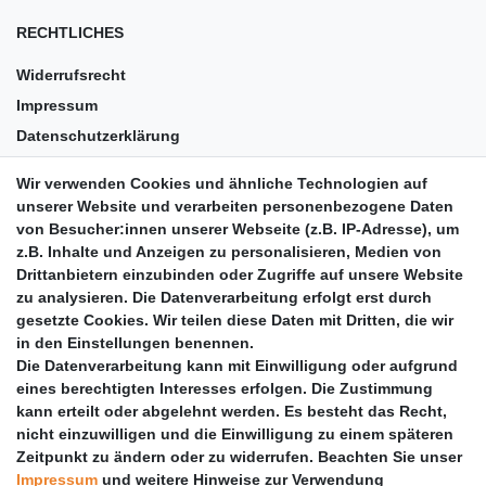
RECHTLICHES
Widerrufsrecht
Impressum
Datenschutzerklärung
AGB
Wir verwenden Cookies und ähnliche Technologien auf
Versandkosten
unserer Website und verarbeiten personenbezogene Daten
Barrierefreiheit
von Besucher:innen unserer Webseite (z.B. IP-Adresse), um
z.B. Inhalte und Anzeigen zu personalisieren, Medien von
Anleitungen
Drittanbietern einzubinden oder Zugriffe auf unsere Website
zu analysieren. Die Datenverarbeitung erfolgt erst durch
Vertrag widerrufen
gesetzte Cookies. Wir teilen diese Daten mit Dritten, die wir
PARTNER
in den Einstellungen benennen.
Die Datenverarbeitung kann mit Einwilligung oder aufgrund
DHL
eines berechtigten Interesses erfolgen. Die Zustimmung
kann erteilt oder abgelehnt werden. Es besteht das Recht,
GLS
nicht einzuwilligen und die Einwilligung zu einem späteren
DB Schenker
Zeitpunkt zu ändern oder zu widerrufen. Beachten Sie unser
PaketPLUS
Impressum
und weitere Hinweise zur Verwendung