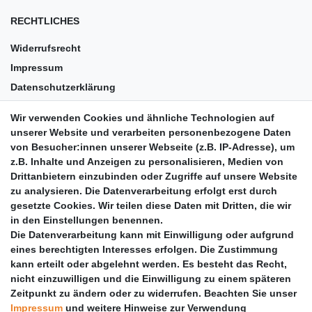
RECHTLICHES
Widerrufsrecht
Impressum
Datenschutzerklärung
AGB
Wir verwenden Cookies und ähnliche Technologien auf
Versandkosten
unserer Website und verarbeiten personenbezogene Daten
Barrierefreiheit
von Besucher:innen unserer Webseite (z.B. IP-Adresse), um
z.B. Inhalte und Anzeigen zu personalisieren, Medien von
Anleitungen
Drittanbietern einzubinden oder Zugriffe auf unsere Website
zu analysieren. Die Datenverarbeitung erfolgt erst durch
Vertrag widerrufen
gesetzte Cookies. Wir teilen diese Daten mit Dritten, die wir
PARTNER
in den Einstellungen benennen.
Die Datenverarbeitung kann mit Einwilligung oder aufgrund
DHL
eines berechtigten Interesses erfolgen. Die Zustimmung
kann erteilt oder abgelehnt werden. Es besteht das Recht,
GLS
nicht einzuwilligen und die Einwilligung zu einem späteren
DB Schenker
Zeitpunkt zu ändern oder zu widerrufen. Beachten Sie unser
PaketPLUS
Impressum
und weitere Hinweise zur Verwendung