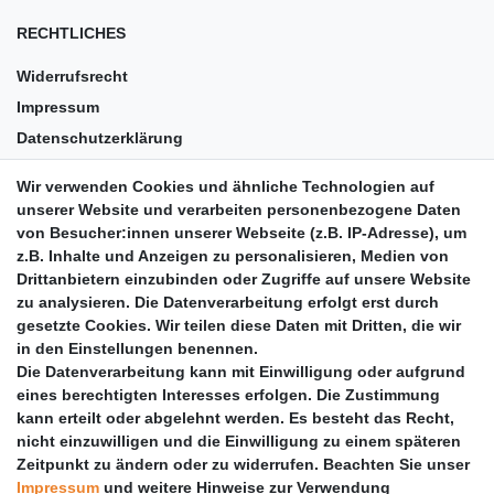
RECHTLICHES
Widerrufsrecht
Impressum
Datenschutzerklärung
AGB
Wir verwenden Cookies und ähnliche Technologien auf
Versandkosten
unserer Website und verarbeiten personenbezogene Daten
Barrierefreiheit
von Besucher:innen unserer Webseite (z.B. IP-Adresse), um
z.B. Inhalte und Anzeigen zu personalisieren, Medien von
Anleitungen
Drittanbietern einzubinden oder Zugriffe auf unsere Website
zu analysieren. Die Datenverarbeitung erfolgt erst durch
Vertrag widerrufen
gesetzte Cookies. Wir teilen diese Daten mit Dritten, die wir
PARTNER
in den Einstellungen benennen.
Die Datenverarbeitung kann mit Einwilligung oder aufgrund
DHL
eines berechtigten Interesses erfolgen. Die Zustimmung
kann erteilt oder abgelehnt werden. Es besteht das Recht,
GLS
nicht einzuwilligen und die Einwilligung zu einem späteren
DB Schenker
Zeitpunkt zu ändern oder zu widerrufen. Beachten Sie unser
PaketPLUS
Impressum
und weitere Hinweise zur Verwendung