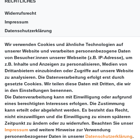
RECHTLICHES
Widerrufsrecht
Impressum
Datenschutzerklärung
AGB
Wir verwenden Cookies und ähnliche Technologien auf
Versandkosten
unserer Website und verarbeiten personenbezogene Daten
Barrierefreiheit
von Besucher:innen unserer Webseite (z.B. IP-Adresse), um
z.B. Inhalte und Anzeigen zu personalisieren, Medien von
Anleitungen
Drittanbietern einzubinden oder Zugriffe auf unsere Website
zu analysieren. Die Datenverarbeitung erfolgt erst durch
Vertrag widerrufen
gesetzte Cookies. Wir teilen diese Daten mit Dritten, die wir
PARTNER
in den Einstellungen benennen.
Die Datenverarbeitung kann mit Einwilligung oder aufgrund
DHL
eines berechtigten Interesses erfolgen. Die Zustimmung
kann erteilt oder abgelehnt werden. Es besteht das Recht,
GLS
nicht einzuwilligen und die Einwilligung zu einem späteren
DB Schenker
Zeitpunkt zu ändern oder zu widerrufen. Beachten Sie unser
PaketPLUS
Impressum
und weitere Hinweise zur Verwendung
personenbezogener Daten in unserer
Daten­schutz­erklärung
.
SPONSORING