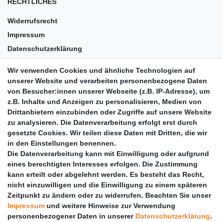
RECHTLICHES
Widerrufsrecht
Impressum
Datenschutzerklärung
AGB
Wir verwenden Cookies und ähnliche Technologien auf
Versandkosten
unserer Website und verarbeiten personenbezogene Daten
Barrierefreiheit
von Besucher:innen unserer Webseite (z.B. IP-Adresse), um
z.B. Inhalte und Anzeigen zu personalisieren, Medien von
Anleitungen
Drittanbietern einzubinden oder Zugriffe auf unsere Website
zu analysieren. Die Datenverarbeitung erfolgt erst durch
Vertrag widerrufen
gesetzte Cookies. Wir teilen diese Daten mit Dritten, die wir
PARTNER
in den Einstellungen benennen.
Die Datenverarbeitung kann mit Einwilligung oder aufgrund
DHL
eines berechtigten Interesses erfolgen. Die Zustimmung
kann erteilt oder abgelehnt werden. Es besteht das Recht,
GLS
nicht einzuwilligen und die Einwilligung zu einem späteren
DB Schenker
Zeitpunkt zu ändern oder zu widerrufen. Beachten Sie unser
PaketPLUS
Impressum
und weitere Hinweise zur Verwendung
personenbezogener Daten in unserer
Daten­schutz­erklärung
.
SPONSORING