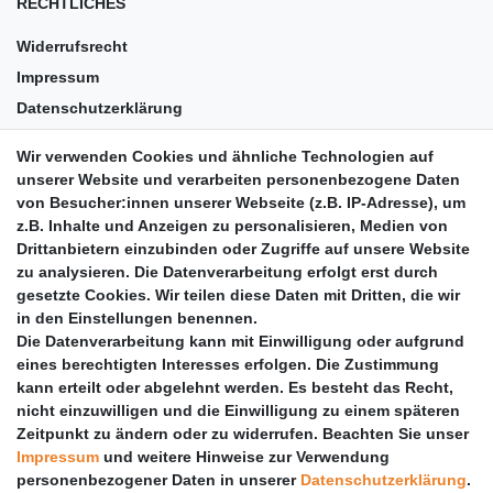
RECHTLICHES
Widerrufsrecht
Impressum
Datenschutzerklärung
AGB
Wir verwenden Cookies und ähnliche Technologien auf
Versandkosten
unserer Website und verarbeiten personenbezogene Daten
Barrierefreiheit
von Besucher:innen unserer Webseite (z.B. IP-Adresse), um
z.B. Inhalte und Anzeigen zu personalisieren, Medien von
Anleitungen
Drittanbietern einzubinden oder Zugriffe auf unsere Website
zu analysieren. Die Datenverarbeitung erfolgt erst durch
Vertrag widerrufen
gesetzte Cookies. Wir teilen diese Daten mit Dritten, die wir
PARTNER
in den Einstellungen benennen.
Die Datenverarbeitung kann mit Einwilligung oder aufgrund
DHL
eines berechtigten Interesses erfolgen. Die Zustimmung
kann erteilt oder abgelehnt werden. Es besteht das Recht,
GLS
nicht einzuwilligen und die Einwilligung zu einem späteren
DB Schenker
Zeitpunkt zu ändern oder zu widerrufen. Beachten Sie unser
PaketPLUS
Impressum
und weitere Hinweise zur Verwendung
personenbezogener Daten in unserer
Daten­schutz­erklärung
.
SPONSORING