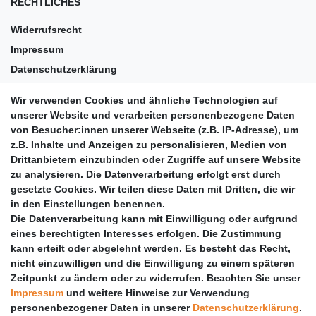
RECHTLICHES
Widerrufsrecht
Impressum
Datenschutzerklärung
AGB
Wir verwenden Cookies und ähnliche Technologien auf
Versandkosten
unserer Website und verarbeiten personenbezogene Daten
Barrierefreiheit
von Besucher:innen unserer Webseite (z.B. IP-Adresse), um
z.B. Inhalte und Anzeigen zu personalisieren, Medien von
Anleitungen
Drittanbietern einzubinden oder Zugriffe auf unsere Website
zu analysieren. Die Datenverarbeitung erfolgt erst durch
Vertrag widerrufen
gesetzte Cookies. Wir teilen diese Daten mit Dritten, die wir
PARTNER
in den Einstellungen benennen.
Die Datenverarbeitung kann mit Einwilligung oder aufgrund
DHL
eines berechtigten Interesses erfolgen. Die Zustimmung
kann erteilt oder abgelehnt werden. Es besteht das Recht,
GLS
nicht einzuwilligen und die Einwilligung zu einem späteren
DB Schenker
Zeitpunkt zu ändern oder zu widerrufen. Beachten Sie unser
PaketPLUS
Impressum
und weitere Hinweise zur Verwendung
personenbezogener Daten in unserer
Daten­schutz­erklärung
.
SPONSORING