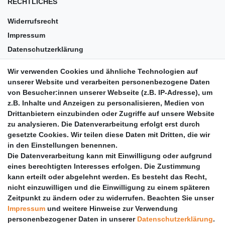
RECHTLICHES
Widerrufsrecht
Impressum
Datenschutzerklärung
AGB
Wir verwenden Cookies und ähnliche Technologien auf
Versandkosten
unserer Website und verarbeiten personenbezogene Daten
Barrierefreiheit
von Besucher:innen unserer Webseite (z.B. IP-Adresse), um
z.B. Inhalte und Anzeigen zu personalisieren, Medien von
Anleitungen
Drittanbietern einzubinden oder Zugriffe auf unsere Website
zu analysieren. Die Datenverarbeitung erfolgt erst durch
Vertrag widerrufen
gesetzte Cookies. Wir teilen diese Daten mit Dritten, die wir
PARTNER
in den Einstellungen benennen.
Die Datenverarbeitung kann mit Einwilligung oder aufgrund
DHL
eines berechtigten Interesses erfolgen. Die Zustimmung
kann erteilt oder abgelehnt werden. Es besteht das Recht,
GLS
nicht einzuwilligen und die Einwilligung zu einem späteren
DB Schenker
Zeitpunkt zu ändern oder zu widerrufen. Beachten Sie unser
PaketPLUS
Impressum
und weitere Hinweise zur Verwendung
personenbezogener Daten in unserer
Daten­schutz­erklärung
.
SPONSORING