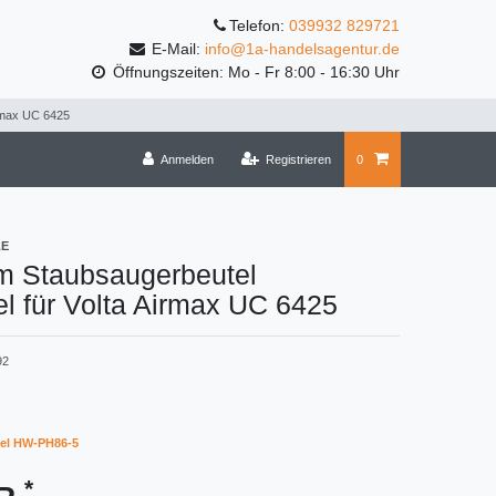
Telefon:
039932 829721
E-Mail:
info@1a-handelsagentur.de
Öffnungszeiten: Mo - Fr 8:00 - 16:30 Uhr
irmax UC 6425
Anmelden
Registrieren
0
LE
m Staubsaugerbeutel
l für Volta Airmax UC 6425
92
el HW-PH86-5
*