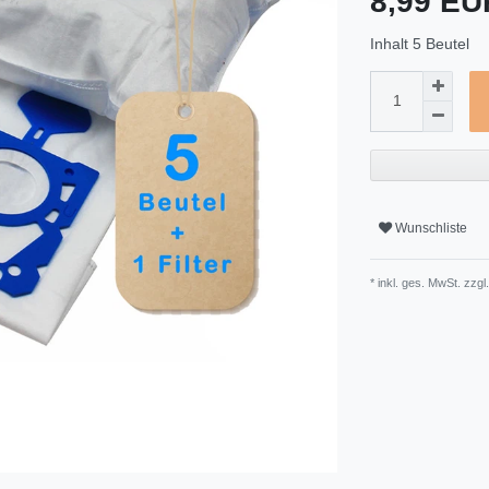
8,99 E
Inhalt
5
Beutel
Wunschliste
* inkl. ges. MwSt. zzgl.