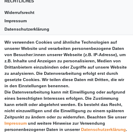
RECHTLICHES
Widerrufsrecht
Impressum
Datenschutzerklärung
AGB
Wir verwenden Cookies und ähnliche Technologien auf
Versandkosten
unserer Website und verarbeiten personenbezogene Daten
Barrierefreiheit
von Besucher:innen unserer Webseite (z.B. IP-Adresse), um
z.B. Inhalte und Anzeigen zu personalisieren, Medien von
Anleitungen
Drittanbietern einzubinden oder Zugriffe auf unsere Website
zu analysieren. Die Datenverarbeitung erfolgt erst durch
Vertrag widerrufen
gesetzte Cookies. Wir teilen diese Daten mit Dritten, die wir
PARTNER
in den Einstellungen benennen.
Die Datenverarbeitung kann mit Einwilligung oder aufgrund
DHL
eines berechtigten Interesses erfolgen. Die Zustimmung
kann erteilt oder abgelehnt werden. Es besteht das Recht,
GLS
nicht einzuwilligen und die Einwilligung zu einem späteren
DB Schenker
Zeitpunkt zu ändern oder zu widerrufen. Beachten Sie unser
PaketPLUS
Impressum
und weitere Hinweise zur Verwendung
personenbezogener Daten in unserer
Daten­schutz­erklärung
.
SPONSORING