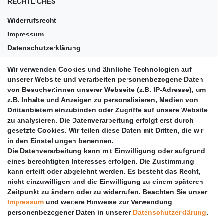
RECHTLICHES
Widerrufsrecht
Impressum
Datenschutzerklärung
AGB
Wir verwenden Cookies und ähnliche Technologien auf
Versandkosten
unserer Website und verarbeiten personenbezogene Daten
Barrierefreiheit
von Besucher:innen unserer Webseite (z.B. IP-Adresse), um
z.B. Inhalte und Anzeigen zu personalisieren, Medien von
Anleitungen
Drittanbietern einzubinden oder Zugriffe auf unsere Website
zu analysieren. Die Datenverarbeitung erfolgt erst durch
Vertrag widerrufen
gesetzte Cookies. Wir teilen diese Daten mit Dritten, die wir
PARTNER
in den Einstellungen benennen.
Die Datenverarbeitung kann mit Einwilligung oder aufgrund
DHL
eines berechtigten Interesses erfolgen. Die Zustimmung
kann erteilt oder abgelehnt werden. Es besteht das Recht,
GLS
nicht einzuwilligen und die Einwilligung zu einem späteren
DB Schenker
Zeitpunkt zu ändern oder zu widerrufen. Beachten Sie unser
PaketPLUS
Impressum
und weitere Hinweise zur Verwendung
personenbezogener Daten in unserer
Daten­schutz­erklärung
.
SPONSORING