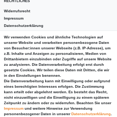
RECHTLICHES
Widerrufsrecht
Impressum
Datenschutzerklärung
AGB
Wir verwenden Cookies und ähnliche Technologien auf
Versandkosten
unserer Website und verarbeiten personenbezogene Daten
Barrierefreiheit
von Besucher:innen unserer Webseite (z.B. IP-Adresse), um
z.B. Inhalte und Anzeigen zu personalisieren, Medien von
Anleitungen
Drittanbietern einzubinden oder Zugriffe auf unsere Website
zu analysieren. Die Datenverarbeitung erfolgt erst durch
Vertrag widerrufen
gesetzte Cookies. Wir teilen diese Daten mit Dritten, die wir
PARTNER
in den Einstellungen benennen.
Die Datenverarbeitung kann mit Einwilligung oder aufgrund
DHL
eines berechtigten Interesses erfolgen. Die Zustimmung
kann erteilt oder abgelehnt werden. Es besteht das Recht,
GLS
nicht einzuwilligen und die Einwilligung zu einem späteren
DB Schenker
Zeitpunkt zu ändern oder zu widerrufen. Beachten Sie unser
PaketPLUS
Impressum
und weitere Hinweise zur Verwendung
personenbezogener Daten in unserer
Daten­schutz­erklärung
.
SPONSORING