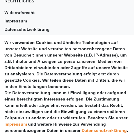
RECHTLICHES
Widerrufsrecht
Impressum
Datenschutzerklärung
AGB
Wir verwenden Cookies und ähnliche Technologien auf
Versandkosten
unserer Website und verarbeiten personenbezogene Daten
Barrierefreiheit
von Besucher:innen unserer Webseite (z.B. IP-Adresse), um
z.B. Inhalte und Anzeigen zu personalisieren, Medien von
Anleitungen
Drittanbietern einzubinden oder Zugriffe auf unsere Website
zu analysieren. Die Datenverarbeitung erfolgt erst durch
Vertrag widerrufen
gesetzte Cookies. Wir teilen diese Daten mit Dritten, die wir
PARTNER
in den Einstellungen benennen.
Die Datenverarbeitung kann mit Einwilligung oder aufgrund
DHL
eines berechtigten Interesses erfolgen. Die Zustimmung
kann erteilt oder abgelehnt werden. Es besteht das Recht,
GLS
nicht einzuwilligen und die Einwilligung zu einem späteren
DB Schenker
Zeitpunkt zu ändern oder zu widerrufen. Beachten Sie unser
PaketPLUS
Impressum
und weitere Hinweise zur Verwendung
personenbezogener Daten in unserer
Daten­schutz­erklärung
.
SPONSORING