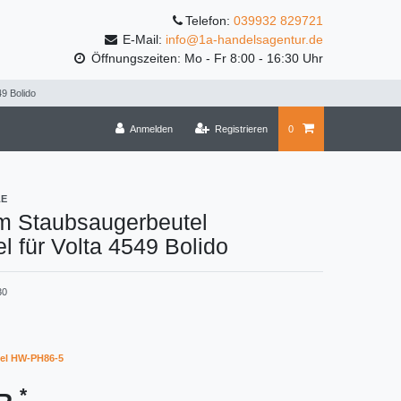
Telefon:
039932 829721
E-Mail:
info@1a-handelsagentur.de
Öffnungszeiten: Mo - Fr 8:00 - 16:30 Uhr
9 Bolido
Anmelden
Registrieren
0
LE
m Staubsaugerbeutel
l für Volta 4549 Bolido
30
el HW-PH86-5
*