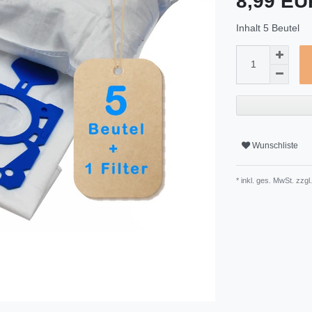
8,99 E
Inhalt
5
Beutel
Wunschliste
* inkl. ges. MwSt. zzgl.