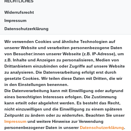
RECHTLICHES
Widerrufsrecht
Impressum
Datenschutzerklärung
AGB
Wir verwenden Cookies und ähnliche Technologien auf
Versandkosten
unserer Website und verarbeiten personenbezogene Daten
Barrierefreiheit
von Besucher:innen unserer Webseite (z.B. IP-Adresse), um
z.B. Inhalte und Anzeigen zu personalisieren, Medien von
Anleitungen
Drittanbietern einzubinden oder Zugriffe auf unsere Website
zu analysieren. Die Datenverarbeitung erfolgt erst durch
Vertrag widerrufen
gesetzte Cookies. Wir teilen diese Daten mit Dritten, die wir
PARTNER
in den Einstellungen benennen.
Die Datenverarbeitung kann mit Einwilligung oder aufgrund
DHL
eines berechtigten Interesses erfolgen. Die Zustimmung
kann erteilt oder abgelehnt werden. Es besteht das Recht,
GLS
nicht einzuwilligen und die Einwilligung zu einem späteren
DB Schenker
Zeitpunkt zu ändern oder zu widerrufen. Beachten Sie unser
PaketPLUS
Impressum
und weitere Hinweise zur Verwendung
personenbezogener Daten in unserer
Daten­schutz­erklärung
.
SPONSORING