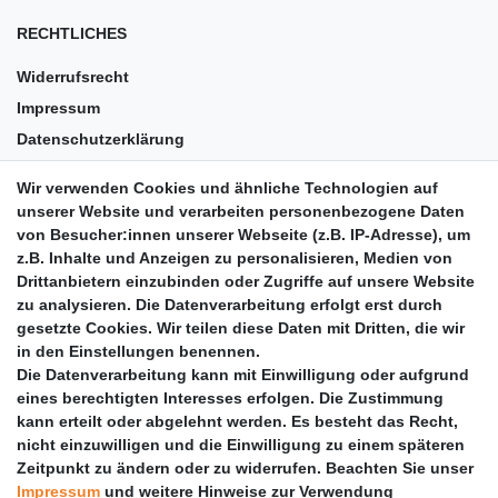
RECHTLICHES
Widerrufsrecht
Impressum
Datenschutzerklärung
AGB
Wir verwenden Cookies und ähnliche Technologien auf
Versandkosten
unserer Website und verarbeiten personenbezogene Daten
Barrierefreiheit
von Besucher:innen unserer Webseite (z.B. IP-Adresse), um
z.B. Inhalte und Anzeigen zu personalisieren, Medien von
Anleitungen
Drittanbietern einzubinden oder Zugriffe auf unsere Website
zu analysieren. Die Datenverarbeitung erfolgt erst durch
Vertrag widerrufen
gesetzte Cookies. Wir teilen diese Daten mit Dritten, die wir
PARTNER
in den Einstellungen benennen.
Die Datenverarbeitung kann mit Einwilligung oder aufgrund
DHL
eines berechtigten Interesses erfolgen. Die Zustimmung
kann erteilt oder abgelehnt werden. Es besteht das Recht,
GLS
nicht einzuwilligen und die Einwilligung zu einem späteren
DB Schenker
Zeitpunkt zu ändern oder zu widerrufen. Beachten Sie unser
PaketPLUS
Impressum
und weitere Hinweise zur Verwendung