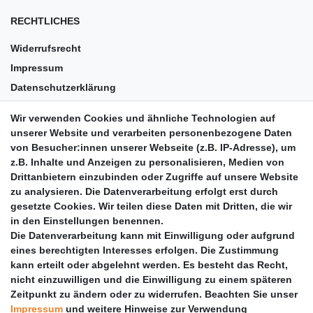
RECHTLICHES
Widerrufsrecht
Impressum
Datenschutzerklärung
AGB
Wir verwenden Cookies und ähnliche Technologien auf
Versandkosten
unserer Website und verarbeiten personenbezogene Daten
Barrierefreiheit
von Besucher:innen unserer Webseite (z.B. IP-Adresse), um
z.B. Inhalte und Anzeigen zu personalisieren, Medien von
Anleitungen
Drittanbietern einzubinden oder Zugriffe auf unsere Website
zu analysieren. Die Datenverarbeitung erfolgt erst durch
Vertrag widerrufen
gesetzte Cookies. Wir teilen diese Daten mit Dritten, die wir
PARTNER
in den Einstellungen benennen.
Die Datenverarbeitung kann mit Einwilligung oder aufgrund
DHL
eines berechtigten Interesses erfolgen. Die Zustimmung
kann erteilt oder abgelehnt werden. Es besteht das Recht,
GLS
nicht einzuwilligen und die Einwilligung zu einem späteren
DB Schenker
Zeitpunkt zu ändern oder zu widerrufen. Beachten Sie unser
PaketPLUS
Impressum
und weitere Hinweise zur Verwendung